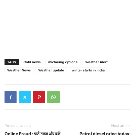
TAGS
Cold news
michaung cyclone
Weather Alert
Weather News
Weather update
winter starts in india
Previous article
Next article
Online Fraud : पार्ट टाइम और वर्क
Petrol diesel price today: