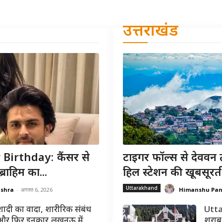
उत्तराखंड
irthday: कैंसर से
टाइगर फॉल्स से देववन 
राहिम का...
हिल स्टेशन की खूबसूरत
Uttarakhand
ishra
-
अगस्त 6, 2026
Himanshu Pa
शादी का वादा, शारीरिक संबंध
Utta
और फिर इनकार,लखनऊ में
शराब 