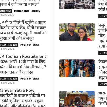
युवती ने दर्ज कराया मामला
नशे मे
कोर्ट
Himanshu Pandey
-
Lucknow
गस्त 6, 2026
Uttar
P में हर जिले में खुलेंगे 3 वाहन
मसूरी
फिटनेस जांच केंद्र, योगी सरकार
इंजीन
का बड़ा फैसला; स्कूली बच्चों की
मौत,
सुरक्षा होगी और मजबूत
गहराय
Pooja Mishra
-
Uttar Pradesh
हत्या
गस्त 6, 2026
Uttar
UP Tourism Recruitment
2026: 10वीं-12वीं पास के लिए
केदार
पर्यटन विभाग में निकली भर्ती, 7
हादसा
अगस्त तक करें आवेदन
ऑपरेश
श्रद्
Pooja Mishra
-
Uttar Pradesh
गस्त 6, 2026
Uttar
Kanwar Yatra Row:
चारधा
कांवड़ियों के वायरल वीडियो पर
यमुनोत
भड़कीं कुनिका सदानंद, स्कूल
रिकॉर्
बंद होने और पुलिस कार्रवाई पर