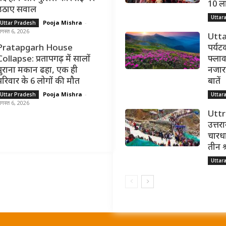
10 ल
उठाए सवाल
Uttar
Pooja Mishra
-
Uttar Pradesh
गस्त 6, 2026
Utta
Pratapgarh House
पर्यट
Collapse: प्रतापगढ़ में सालों
फ्लाव
पुराना मकान ढहा, एक ही
नजारा,
परिवार के 6 लोगों की मौत
बातें
Pooja Mishra
-
Uttar Pradesh
Uttar
गस्त 6, 2026
Utt
उत्तर
चारधा
तीन श
Uttar