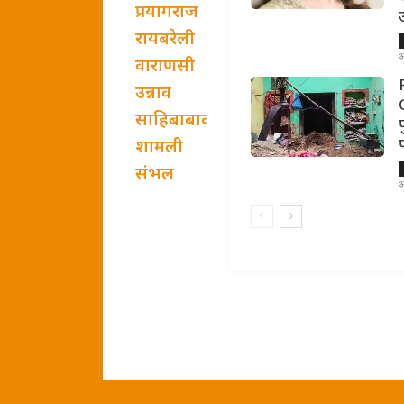
प्रयागराज
रायबरेली
अ
वाराणसी
उन्नाव
साहिबाबाद
शामली
संभल
अ