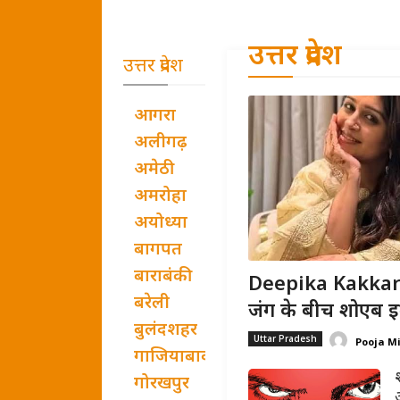
उत्तर प्रदेश
उत्तर प्रदेश
आगरा
अलीगढ़
अमेठी
अमरोहा
अयोध्या
बागपत
बाराबंकी
Deepika Kakkar B
बरेली
जंग के बीच शोएब इब्
बुलंदशहर
Uttar Pradesh
Pooja M
गाजियाबाद
गोरखपुर