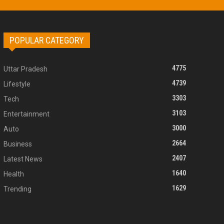
POPULAR CATEGORY
4775
Uttar Pradesh
4739
Lifestyle
3303
Tech
3103
Entertainment
3000
Auto
2664
Business
2407
Latest News
1640
Health
1629
Trending