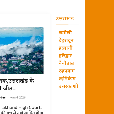
उत्तराखंड
चमोली
देहरादून
हल्द्वानी
हरिद्वार
नैनीताल
रुद्रप्रयाग
ऋषिकेश
तक,उत्तराखंड के
उत्तरकाशी
ी जीत...
ndey
-
अगस्त 4, 2026
rakhand High Court:
की गंध से नहीं साबित होगा