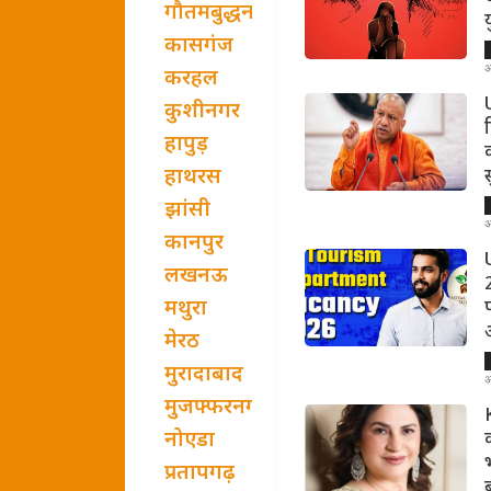
गौतमबुद्धनगर
कासगंज
अ
करहल
U
कुशीनगर
हापुड़
हाथरस
झांसी
अ
कानपुर
लखनऊ
मथुरा
मेरठ
मुरादाबाद
अ
मुजफ्फरनगर
नोएडा
प्रतापगढ़