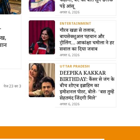
कहानी, बेटे की बात सुन छलक
पड़े आंसू
अगस्त 6, 2026
ENTERTAINMENT
गौरव खन्ना से तलाक,
T
बायसेक्शुअल पहचान और
ीख,
ट्रोलिंग… आकांक्षा चमोला ने हर
वान
सवाल का दिया जवाब
अगस्त 6, 2026
UTTAR PRADESH
DEEPIKA KAKKAR
BIRTHDAY: कैंसर से जंग के
बीच शोएब इब्राहिम का
पेज 23 का 3
इमोशनल पोस्ट, बोले- ‘बस तुम्हें
सेहतमंद जिंदगी मिले’
अगस्त 6, 2026