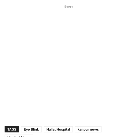
- विज्ञापन -
TAGS
Eye Blink
Hallat Hospital
kanpur news