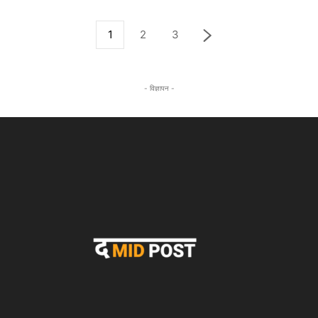
1
2
3
- विज्ञापन -