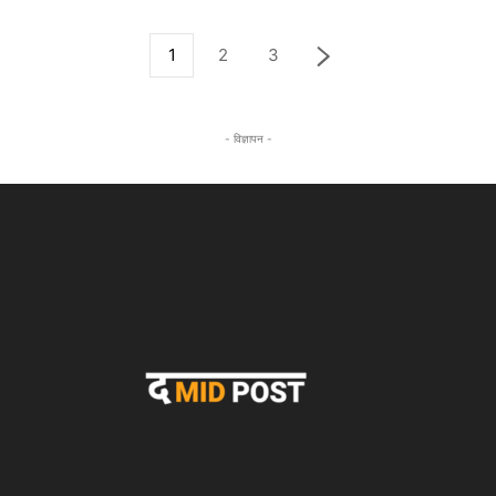
1
2
3
- विज्ञापन -