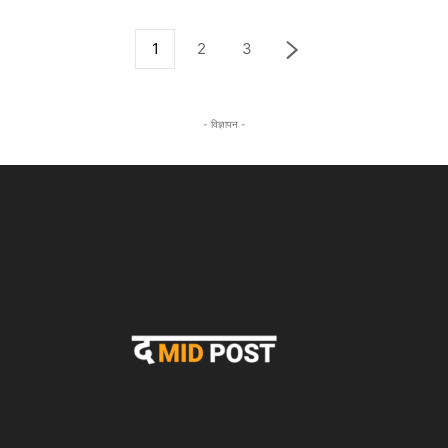
1
2
3
- विज्ञापन -