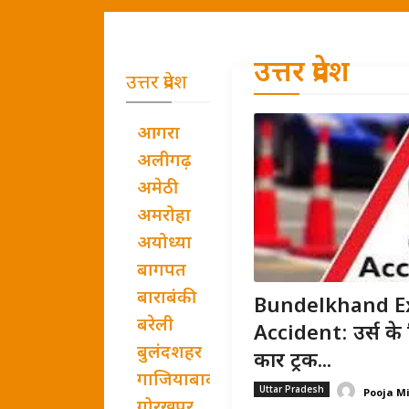
उत्तर प्रदेश
उत्तर प्रदेश
आगरा
अलीगढ़
अमेठी
अमरोहा
अयोध्या
बागपत
बाराबंकी
Bundelkhand E
बरेली
Accident: उर्स के
बुलंदशहर
कार ट्रक...
गाजियाबाद
Uttar Pradesh
Pooja M
गोरखपुर