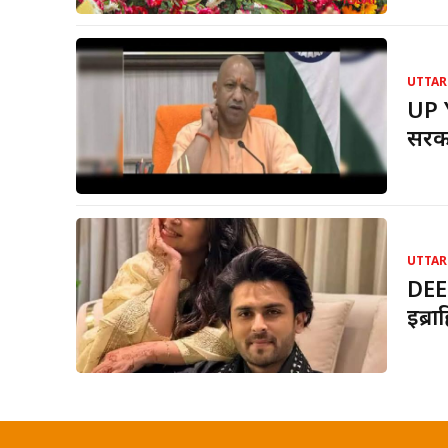
UTTAR
UP 
सरका
UTTAR
DEE
इब्र