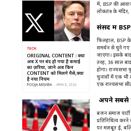
में, BSP की आवा
लोकतंत्र के मंदिर
संसद में BSP
फिलहाल, BSP के प
समर्थन से चुने ग
TECH
जाएगा। इसके बाद 
ORIGINAL CONTENT : क्या
अब X पर बंद हो गया है कमाई
तरह, 36 साल बाद,
का ज़रिया, जाने अब किन
होगा। राज्यसभा च
CONTENT को मिलेंगे पैसे,क्या
चुनावों में एक भ
है नया नियम
एक राज्यसभा सीट 
POOJA MISHRA
-
अगस्त 8, 2026
अपने सबसे बु
बहुजन समाज पार्ट
प्रतिनिधित्व करने 
पर मज़बूत हुई, बल्