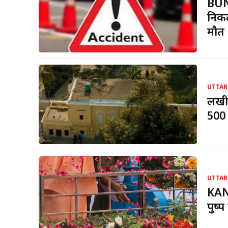
BUN
निकल
मौत
UTTAR
लखीम
500 
UTTAR
KANW
पुष्