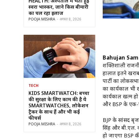
HEALTH: अस्पताल में भर्ती हुईं
स्वरा भास्कर, जाने किस बीमारी
का चल रहा इलाज
POOJA MISHRA
-
अगस्त 8, 2026
Bahujan Sama
शक्तिशाली राजनीति
हालात इतने खराब 
पार्टी का लोकसभा
TECH
का कार्यकाल भी खत
KIDS SMARTWATCH: बच्चों
कार्यकाल खत्म हो
की सुरक्षा के लिए काम की है ये
और BSP के एक-ए
SMARTWATCHES, लोकेशन
ट्रैकर के साथ हैं और भी कई
फीचर्स
BJP के सांसद बृजल
POOJA MISHRA
-
अगस्त 8, 2026
सिंह और बी.एल. व
हो जाएगा BSP की 