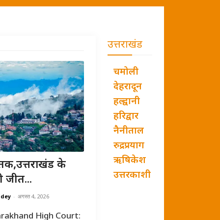
उत्तराखंड
चमोली
देहरादून
हल्द्वानी
हरिद्वार
नैनीताल
रुद्रप्रयाग
ऋषिकेश
तक,उत्तराखंड के
उत्तरकाशी
ी जीत...
ndey
-
अगस्त 4, 2026
rakhand High Court: