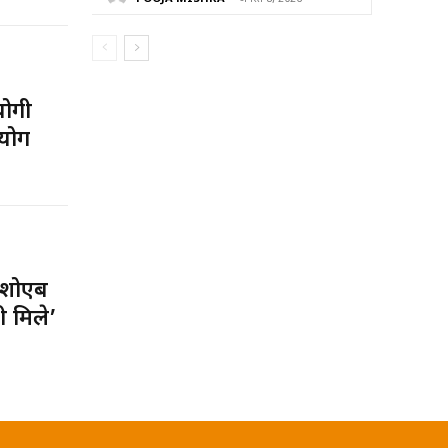
योगी
योग
 शोएब
ी मिले’