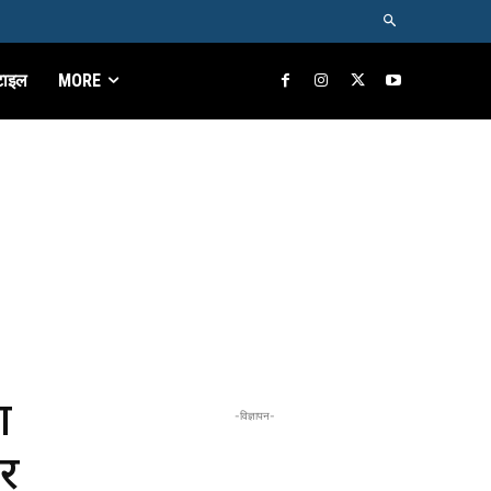
टाइल
MORE
ा
-विज्ञापन-
पर