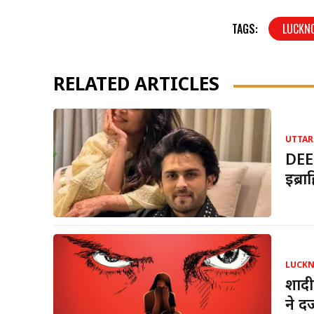
TAGS:
LUCKN
RELATED ARTICLES
UTTAR
DEE
इब्र
LUCK
शादी
ने द