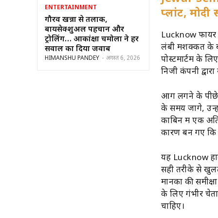
ENTERTAINMENT
प्लांट, मोदी 
गौरव खन्ना से तलाक,
बायसेक्शुअल पहचान और
Lucknow फायर ब्
ट्रोलिंग… आकांक्षा चमोला ने हर
लंबी मशक्कत के 
सवाल का दिया जवाब
पोस्टमार्टम के ल
HIMANSHU PANDEY
-
अगस्त 6, 2026
निजी कंपनी द्वार
आग लगने के पीछे 
के समय जागे, उन
काबिन में एक अति
कारण बन गए कि फं
यह Lucknow हादसा
सही तरीके से खुल
मानकों की समीक्षा
के लिए गंभीर चेत
चाहिए।