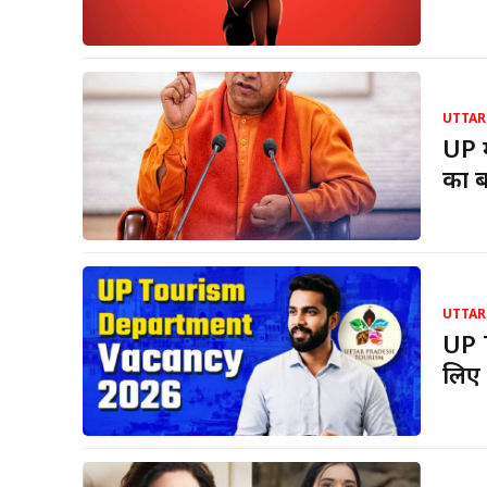
UTTAR
UP म
का ब
UTTAR
UP 
लिए 