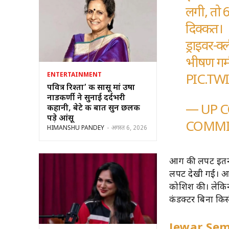
लगी, तो 6
दिक्कत।
ड्राइवर-क
भीषण गर्म
ENTERTAINMENT
PIC.TW
पवित्र रिश्ता’ की सासू मां उषा
नाडकर्णी ने सुनाई दर्दभरी
— UP C
कहानी, बेटे की बात सुन छलक
पड़े आंसू
COMMI
HIMANSHU PANDEY
-
अगस्त 6, 2026
आग की लपटें इतनी
लपटें देखी गईं। आ
कोशिश की। लेकि
कंडक्टर बिना किस
Jewar Semi