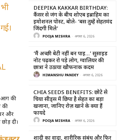
 भी
DEEPIKA KAKKAR BIRTHDAY:
कैंसर से जंग के बीच शोएब इब्राहिम का
इमोशनल पोस्ट, बोले- ‘बस तुम्हें सेहतमंद
 गई।
जिंदगी मिले’
POOJA MISHRA
-
अगस्त 6, 2026
‘मैं अच्छी बेटी नहीं बन पाई…’ सुसाइड
नोट पढ़कर रो पड़े लोग, ग्वालियर की
AL
छात्रा ने उठाया खौफनाक कदम
HIMANSHU PANDEY
-
अगस्त 6, 2026
CHIA SEEDS BENEFITS: छोटे से
तक आग की
चिया सीड्स में छिपा है सेहत का बड़ा
खजाना, जानिए रोज़ खाने के क्या हैं
े की
फायदे
इवर और
POOJA MISHRA
-
अगस्त 6, 2026
 छोड़ दी।
ंडक्टर
शादी का वादा, शारीरिक संबंध और फिर