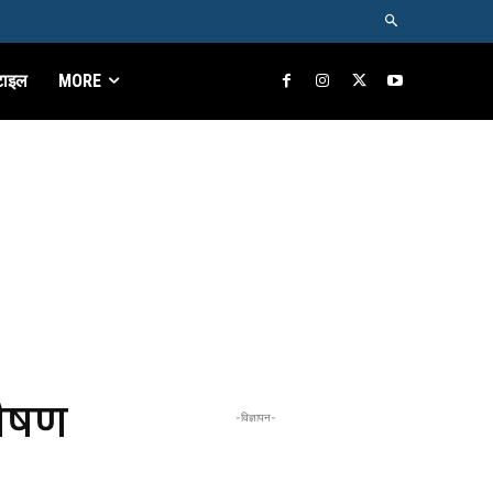
टाइल
MORE
भीषण
-विज्ञापन-