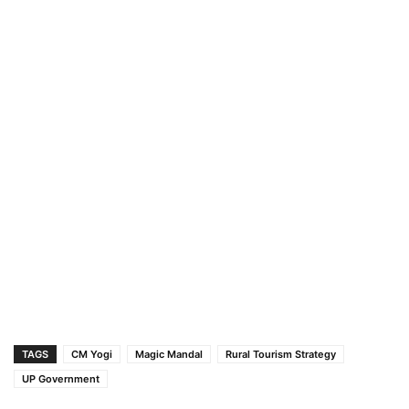
TAGS
CM Yogi
Magic Mandal
Rural Tourism Strategy
UP Government