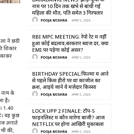
BARABANKI NEWS: झाड़-फूंक के
नाम पर 10 दिन तक खंभे से बांधी गई
महिला की मौत, पति समेत 3 गिरफ्तार
POOJA MISHRA
-
अगस्त 5, 2026
RBI MPC MEETING: रेपो रेट में नहीं
िला ने छठी
हुआ कोई बदलाव,बरकरार ब्याज दर, क्या
 की शिकार
EMI पर पड़ेगा कोई असर?
लटकाकर
POOJA MISHRA
-
अगस्त 5, 2026
BIRTHDAY SPECIAL:फिल्मों में आने
से पहले किस हीरो पर था काजोल का
क्रश, आइये जाने ये मज़ेदार किस्सा
 नाम के
POOJA MISHRA
-
अगस्त 5, 2026
ला है।
ी। 1.40
LOCK UPP 2 FINALE: टॉप-5
ै। वह कुछ
फाइनलिस्ट में कौन मारेगा बाजी? आज
ाज लगाते
NETFLIX पर होगा आखिरी मुकाबला
 भी की,
POOJA MISHRA
-
अगस्त 5, 2026