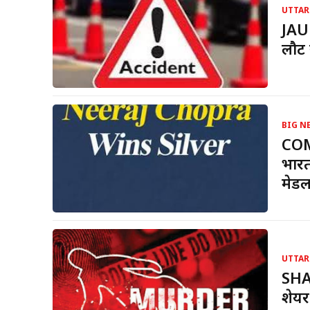
UTTAR
JAU
लौट 
BIG N
COM
भारत
मेड
UTTAR
SHA
शेयर