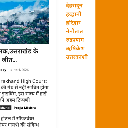
देहरादून
हल्द्वानी
हरिद्वार
नैनीताल
रुद्रप्रयाग
ऋषिकेश
तक,उत्तराखंड के
उत्तरकाशी
 जीत...
ndey
-
अगस्त 4, 2026
rakhand High Court:
की गंध से नहीं साबित होगा
ं ड्राइविंग, इस राज्य में हाई
 की अहम टिप्पणी
Pooja Mishra
akhand
 होटल में सॉफ्टवेयर
ियर गायत्री की संदिग्ध