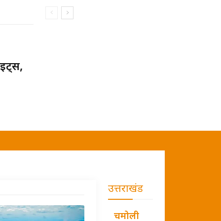
इट्स,
उत्तराखंड
चमोली