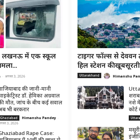
खनऊ में एक स्कूल
टाइगर फॉल्स से देववन 
मला...
हिल स्टेशन की खूबसूरती
Uttarakhand
a
-
अगस्त 3, 2026
Himanshu Pa
गाजियाबाद की जानी-मानी
Utta
साइकेट्रिस्ट डॉ. हेमिका अग्रवाल
शराब 
की मौत, जांच के बीच कई सवाल
नशे मे
अब भी बरकरार
कोर्ट
Himanshu Pandey
-
Ghaziabad
Uttar
गस्त 3, 2026
मसूरी
Ghaziabad Rape Case:
इंजीन