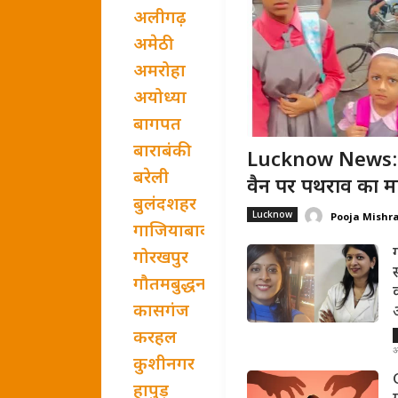
अलीगढ़
अमेठी
अमरोहा
अयोध्या
बागपत
बाराबंकी
Lucknow News: ल
बरेली
वैन पर पथराव का मा
बुलंदशहर
Lucknow
Pooja Mishr
गाजियाबाद
गोरखपुर
गौतमबुद्धनगर
कासगंज
करहल
अ
कुशीनगर
हापुड़