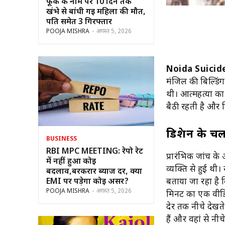
फूंक के नाम पर 10 दिन तक
खंभे से बांधी गई महिला की मौत,
पति समेत 3 गिरफ्तार
POOJA MISHRA
-
अगस्त 5, 2026
Noida Suicid
मंजिल की बिल्डिं
थी। आत्महत्या क
बैठी रहती है और 
डिप्रेशन के 
BUSINESS
RBI MPC MEETING: रेपो रेट
प्रारंभिक जांच क
में नहीं हुआ कोई
व्यक्ति से हुई थी।
बदलाव,बरकरार ब्याज दर, क्या
EMI पर पड़ेगा कोई असर?
बताया जा रहा है 
POOJA MISHRA
-
अगस्त 5, 2026
मिनट का एक वीडि
देर तक नीचे देख
हैं और वहां से न