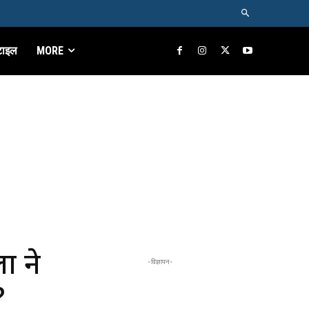
टाइल
MORE
ा ने
-विज्ञापन-
?