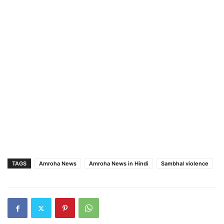
TAGS
Amroha News
Amroha News in Hindi
Sambhal violence