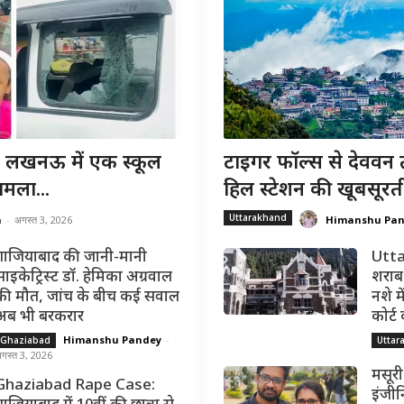
खनऊ में एक स्कूल
टाइगर फॉल्स से देववन 
मला...
हिल स्टेशन की खूबसूरत
Uttarakhand
a
-
अगस्त 3, 2026
Himanshu Pa
गाजियाबाद की जानी-मानी
Utta
साइकेट्रिस्ट डॉ. हेमिका अग्रवाल
शराब 
की मौत, जांच के बीच कई सवाल
नशे मे
अब भी बरकरार
कोर्ट
Himanshu Pandey
-
Ghaziabad
Uttar
गस्त 3, 2026
मसूरी
Ghaziabad Rape Case:
इंजीन