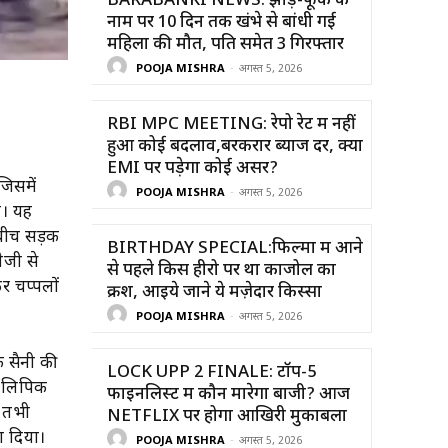
BARABANKI NEWS: झाड़-फूंक के
नाम पर 10 दिन तक खंभे से बांधी गई
महिला की मौत, पति समेत 3 गिरफ्तार
POOJA MISHRA
-
अगस्त 5, 2026
RBI MPC MEETING: रेपो रेट में नहीं
हुआ कोई बदलाव,बरकरार ब्याज दर, क्या
EMI पर पड़ेगा कोई असर?
जिसमें
POOJA MISHRA
-
अगस्त 5, 2026
ा। यह
 बीच सड़क
BIRTHDAY SPECIAL:फिल्मों में आने
ेजी से
से पहले किस हीरो पर था काजोल का
र चप्पलों
क्रश, आइये जाने ये मज़ेदार किस्सा
POOJA MISHRA
-
अगस्त 5, 2026
क सैनी की
LOCK UPP 2 FINALE: टॉप-5
ान लिपिक
फाइनलिस्ट में कौन मारेगा बाजी? आज
, तभी
NETFLIX पर होगा आखिरी मुकाबला
ा दिया।
POOJA MISHRA
-
अगस्त 5, 2026