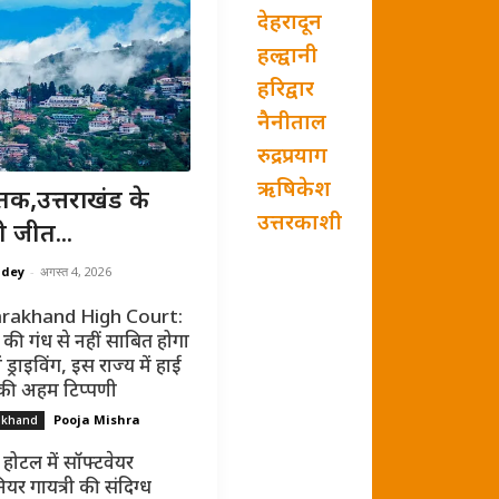
देहरादून
हल्द्वानी
हरिद्वार
नैनीताल
रुद्रप्रयाग
ऋषिकेश
तक,उत्तराखंड के
उत्तरकाशी
ी जीत...
ndey
-
अगस्त 4, 2026
rakhand High Court:
की गंध से नहीं साबित होगा
ं ड्राइविंग, इस राज्य में हाई
 की अहम टिप्पणी
Pooja Mishra
akhand
 होटल में सॉफ्टवेयर
ियर गायत्री की संदिग्ध