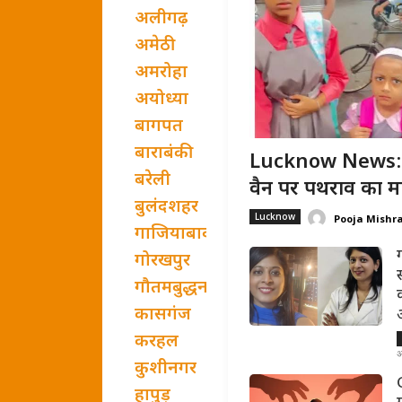
अलीगढ़
अमेठी
अमरोहा
अयोध्या
बागपत
बाराबंकी
Lucknow News: ल
बरेली
वैन पर पथराव का मा
बुलंदशहर
Lucknow
Pooja Mishr
गाजियाबाद
गोरखपुर
गौतमबुद्धनगर
कासगंज
करहल
अ
कुशीनगर
हापुड़