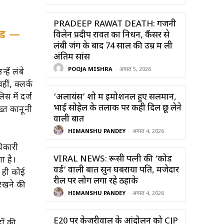
PRADEEP RAWAT DEATH: गजनी
ेंड —
विलेन प्रदीप रावत का निधन, कैंसर से
लंबी जंग के बाद 74 साल की उम्र में ली
अंतिम सांस
POOJA MISHRA
-
अगस्त 5, 2026
हें लंबे
ीं, क्लर्क
 में दर्ज
‘अलायंस’ शो में इमोशनल हुए सलमान,
भाई सोहेल के तलाक पर कही दिल छू लेने
ख्त कानूनी
वाली बात
HIMANSHU PANDEY
-
अगस्त 4, 2026
िकारी
VIRAL NEWS: रूसी पत्नी की ‘कोड
ा है।
वर्ड’ वाली बात सुन घबराया पति, मजेदार
द ही कोई
रील पर लोग लगा रहे ठहाके
 रखने की
HIMANSHU PANDEY
-
अगस्त 4, 2026
E20 पर केजरीवाल के आंदोलन को CJP
ों की