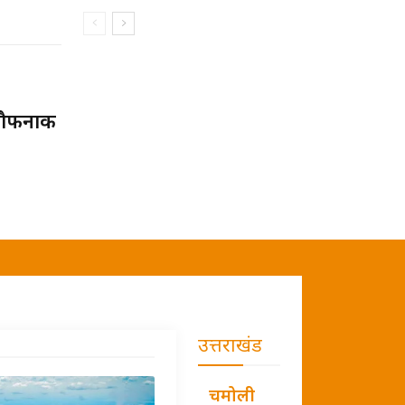
खौफनाक
उत्तराखंड
चमोली