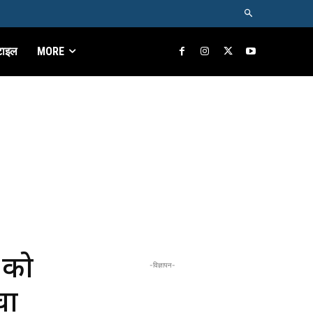
टाइल
MORE
 को
-विज्ञापन-
चा