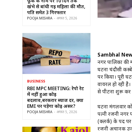
फूंक के नाम पर 10 दिन तक
खंभे से बांधी गई महिला की मौत,
पति समेत 3 गिरफ्तार
POOJA MISHRA
-
अगस्त 5, 2026
Sambhal New
नगर पालिका की मह
घटना चंदौसी कस्बे
पर किया। पूरी घट
BUSINESS
वायरल हो रही है।
RBI MPC MEETING: रेपो रेट
से पीटना शुरू कर
में नहीं हुआ कोई
बदलाव,बरकरार ब्याज दर, क्या
EMI पर पड़ेगा कोई असर?
घटना मंगलवार को 
POOJA MISHRA
-
अगस्त 5, 2026
पत्नी रजनी नगर पा
(क्लर्क) के पद पर
रजनी अचानक उनके