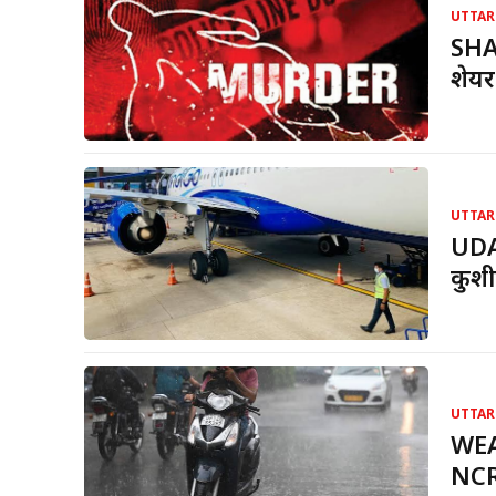
UTTAR
SHA
शेयर
UTTAR
UDAN
कुशी
UTTAR
WEAT
NCR 