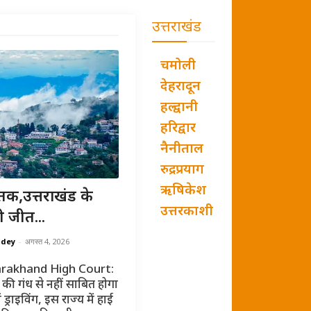
उत्तराखंड
चमोली
देहरादून
हल्द्वानी
हरिद्वार
नैनीताल
रुद्रप्रयाग
ऋषिकेश
तक,उत्तराखंड के
उत्तरकाशी
ी जीत...
ndey
-
अगस्त 4, 2026
rakhand High Court:
की गंध से नहीं साबित होगा
ं ड्राइविंग, इस राज्य में हाई