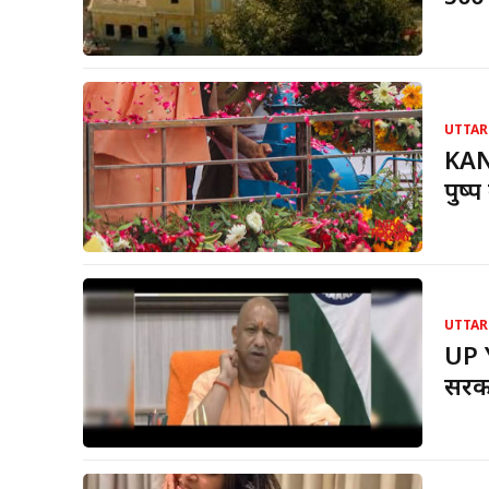
UTTAR
KANW
पुष्
UTTAR
UP 
सरका