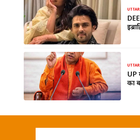
UTTAR
DEE
इब्र
UTTAR
UP म
का ब