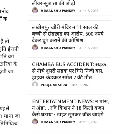
लीवर-सुजाता की जोड़ी
विनोद
HIMANSHU PANDEY
-
अगस्त 8, 2026
ं की
लखीमपुर खीरी मंदिर में 11 साल की
बच्ची से छेड़छाड़ का आरोप, 500 रुपये
देकर चुप कराने की कोशिश
है तो
HIMANSHU PANDEY
-
अगस्त 8, 2026
मृति ईरानी
ति वर्ग,
टारिया के
CHAMBA BUS ACCIDENT: सड़क
से नीचे दूसरी सड़क पर गिरी निजी बस,
 देखी जा
ड्राइवर-कंडक्टर समेत 7 की मौत
POOJA MISHRA
-
अगस्त 8, 2026
ENTERTAINMENT NEWS: न मांस,
न अंडा… रवि किशन ने 18 किलो वजन
 पहले
कैसे घटाया? डाइट सुनकर चौंक जाएंगे
ै। माना जा
HIMANSHU PANDEY
-
अगस्त 8, 2026
तिनिधित्व