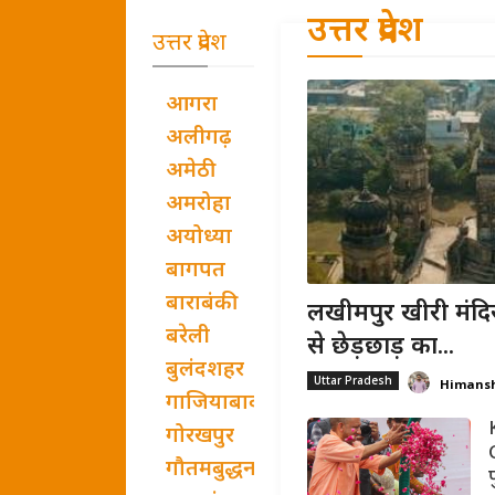
उत्तर प्रदेश
उत्तर प्रदेश
आगरा
अलीगढ़
अमेठी
अमरोहा
अयोध्या
बागपत
बाराबंकी
लखीमपुर खीरी मंदिर
बरेली
से छेड़छाड़ का...
बुलंदशहर
Uttar Pradesh
Himans
गाजियाबाद
गोरखपुर
गौतमबुद्धनगर
प