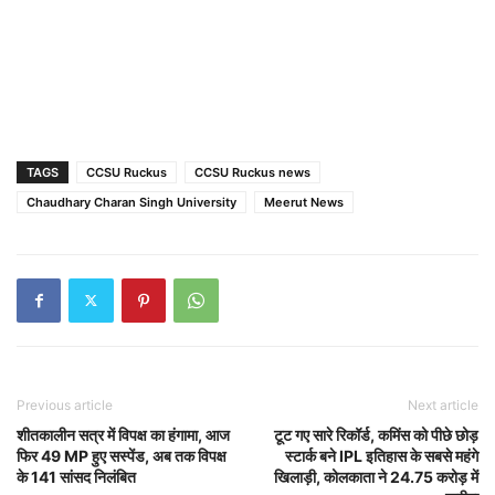
TAGS
CCSU Ruckus
CCSU Ruckus news
Chaudhary Charan Singh University
Meerut News
Previous article
Next article
शीतकालीन सत्र में विपक्ष का हंगामा, आज
टूट गए सारे रिकॉर्ड, कम‍िंस को पीछे छोड़
फिर 49 MP हुए सस्पेंड, अब तक विपक्ष
स्टार्क बने IPL इत‍िहास के सबसे महंगे
के 141 सांसद निलंबित
ख‍िलाड़ी, कोलकाता ने 24.75 करोड़ में