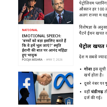
पेट्रोलियम प्लान
औसतन हर 100 लोग
अलग राज्यों में 
विशेषज्ञों के अनु
NATIONAL
पैटर्न ईंधन खपत क
EMOTIONAL SPEECH:
‘बच्चों को बड़ा इसलिए करते हैं
पेट्रोल खपत 
कि वे हमें भूल जाएं?’ स्मृति
ईरानी की बात पर आनंद महिंद्रा
हुए भावुक
देश में सबसे ज्या
POOJA MISHRA
-
अगस्त 7, 2026
गोवा
इस सूची 
खर्च होता है।
दूसरे नंबर पर
प
वहीं
चंडीगढ़
ती
दर्ज की गई।