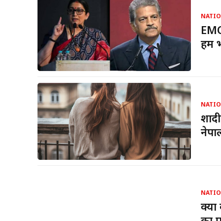
NATI
EMOT
हमें
NATI
शादी
नेपा
NATI
क्या