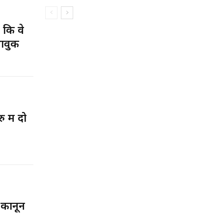
कि वे
भावुक
में दो
 कानून