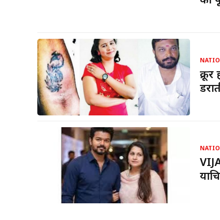
का प
NATI
क्रू
डरात
NATI
VIJA
याचि