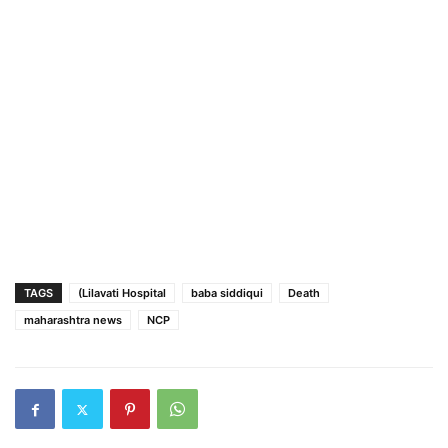
TAGS
(Lilavati Hospital
baba siddiqui
Death
maharashtra news
NCP