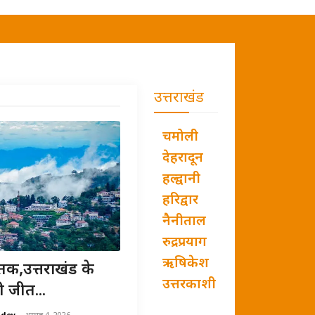
उत्तराखंड
चमोली
देहरादून
हल्द्वानी
हरिद्वार
नैनीताल
रुद्रप्रयाग
ऋषिकेश
तक,उत्तराखंड के
उत्तरकाशी
ी जीत...
ndey
-
अगस्त 4, 2026