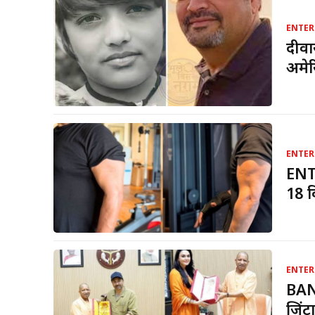
ENTER
दीवा
अमेर
ENTER
ENT
18 क
ENTER
BAN
जिंट