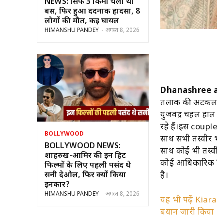
NEWS: सिर्फ 3 किमी चली थी
बस, फिर हुआ दर्दनाक हादसा, 8
लोगों की मौत, कई घायल
HIMANSHU PANDEY
-
अगस्त 8, 2026
Dhanashree 
तलाक की अटकलों क
युजवेंद्र चहल हाल
रहे हैं।इस couple
BOLLYWOOD
साथ सभी तस्वीरें 
BOLLYWOOD NEWS:
साथ कोई भी तस्वीर
शाहरुख-आमिर की इन हिट
कोई आधिकारिक टिप
फिल्मों के लिए पहली पसंद थे
सनी देओल, फिर क्यों किया
है।
इनकार?
HIMANSHU PANDEY
-
अगस्त 8, 2026
यह भी पढ़ें Kiara
बयान जारी किया