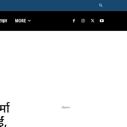
टाइल
MORE
्मा
-विज्ञापन-
ं,