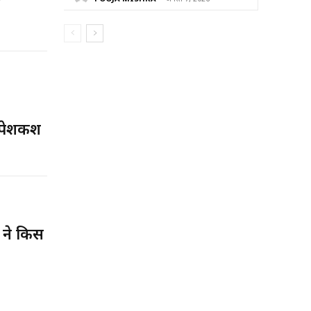
र पेशकश
व ने किस