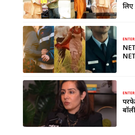
लिए 
ENTER
NETF
NETF
ENTER
परफे
बॉली