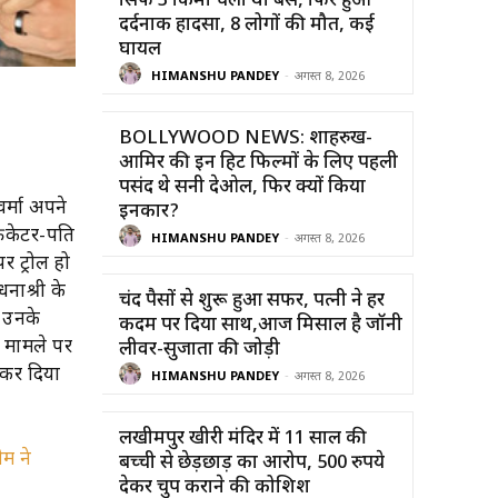
सिर्फ 3 किमी चली थी बस, फिर हुआ
दर्दनाक हादसा, 8 लोगों की मौत, कई
घायल
HIMANSHU PANDEY
-
अगस्त 8, 2026
BOLLYWOOD NEWS: शाहरुख-
आमिर की इन हिट फिल्मों के लिए पहली
पसंद थे सनी देओल, फिर क्यों किया
वर्मा अपने
इनकार?
रिकेटर-पति
HIMANSHU PANDEY
-
अगस्त 8, 2026
र ट्रोल हो
नाश्री के
चंद पैसों से शुरू हुआ सफर, पत्नी ने हर
न उनके
कदम पर दिया साथ,आज मिसाल है जॉनी
स मामले पर
लीवर-सुजाता की जोड़ी
 कर दिया
HIMANSHU PANDEY
-
अगस्त 8, 2026
लखीमपुर खीरी मंदिर में 11 साल की
ीम ने
बच्ची से छेड़छाड़ का आरोप, 500 रुपये
देकर चुप कराने की कोशिश