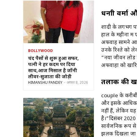
धनाश्री वर्मा
शादी के लगभग पां
हाल के महीनों मे
अफवाहें सामने आई 
उनके रिश्ते को ल
BOLLYWOOD
“नया जीवन लोड ह
चंद पैसों से शुरू हुआ सफर,
पत्नी ने हर कदम पर दिया
अफवाहों को खारि
साथ,आज मिसाल है जॉनी
लीवर-सुजाता की जोड़ी
तलाक की खबर
HIMANSHU PANDEY
-
अगस्त 8, 2026
couple के करीबी स
और इसके आधिकारि
नहीं हैं, लेकिन 
है।”दिसंबर 2020 म
सार्वजनिक रूप से
झलक दिखला जा 11 