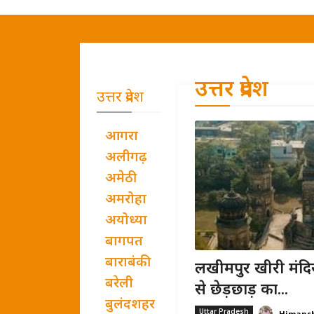
उत्तर प्रदेश
उत्तर प्रदेश
आगरा
अलीगढ़
अमेठी
अमरोहा
अयोध्या
बागपत
बाराबंकी
लखीमपुर खीरी मंदिर
बरेली
से छेड़छाड़ का...
बुलंदशहर
Uttar Pradesh
Himans