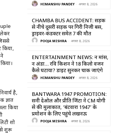
HIMANSHU PANDEY
-
अगस्त 8, 2026
CHAMBA BUS ACCIDENT: सड़क
couple
से नीचे दूसरी सड़क पर गिरी निजी बस,
 लेकर
ड्राइवर-कंडक्टर समेत 7 की मौत
जिससे
POOJA MISHRA
-
अगस्त 8, 2026
ट किया,
ने
ENTERTAINMENT NEWS: न मांस,
 किया।
न अंडा… रवि किशन ने 18 किलो वजन
कैसे घटाया? डाइट सुनकर चौंक जाएंगे
HIMANSHU PANDEY
-
अगस्त 8, 2026
वार्य है,
BANTWARA 1947 PROMOTION:
क ज्ञात
सनी देओल और प्रीति जिंटा ने CM योगी
से की मुलाकात, ‘बंटवारा 1947’ के
ैसला किया
प्रमोशन के लिए पहुंचे लखनऊ
नी
POOJA MISHRA
-
अगस्त 8, 2026
यलिटी शो
े शुरू