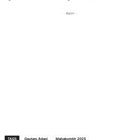
- विज्ञापन -
TAGS
Gautam Adani
Mahakumbh 2025