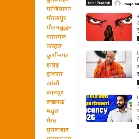
बुलंदशहर
Uttar Pradesh
Pooja M
गाजियाबाद
गोरखपुर
गौतमबुद्धनगर
कासगंज
अ
करहल
U
कुशीनगर
हापुड़
हाथरस
झांसी
अ
कानपुर
लखनऊ
मथुरा
मेरठ
मुरादाबाद
अ