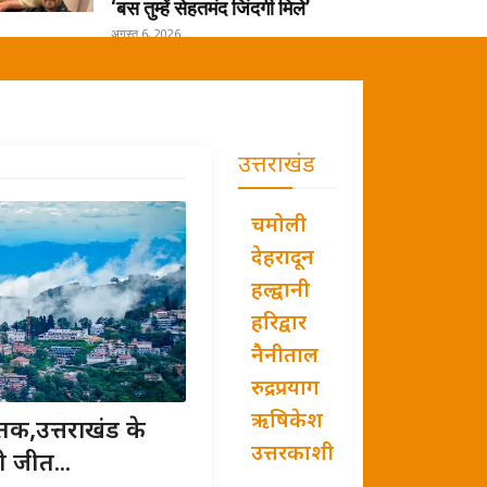
‘बस तुम्हें सेहतमंद जिंदगी मिले’
अगस्त 6, 2026
उत्तराखंड
चमोली
देहरादून
हल्द्वानी
हरिद्वार
नैनीताल
रुद्रप्रयाग
ऋषिकेश
तक,उत्तराखंड के
उत्तरकाशी
ी जीत...