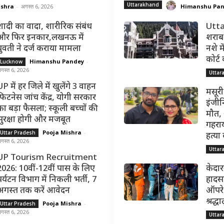
Uttarakhand
ishra
-
अगस्त 6, 2026
Himanshu Pa
शादी का वादा, शारीरिक संबंध
Utta
और फिर इनकार,लखनऊ में
शराब 
युवती ने दर्ज कराया मामला
नशे मे
कोर्ट
Himanshu Pandey
-
Lucknow
गस्त 6, 2026
Uttar
P में हर जिले में खुलेंगे 3 वाहन
मसूरी
फिटनेस जांच केंद्र, योगी सरकार
इंजीन
का बड़ा फैसला; स्कूली बच्चों की
मौत,
सुरक्षा होगी और मजबूत
गहराय
Pooja Mishra
-
Uttar Pradesh
हत्या
गस्त 6, 2026
Uttar
UP Tourism Recruitment
2026: 10वीं-12वीं पास के लिए
केदार
पर्यटन विभाग में निकली भर्ती, 7
हादसा
अगस्त तक करें आवेदन
ऑपरेश
श्रद्
Pooja Mishra
-
Uttar Pradesh
गस्त 6, 2026
Uttar