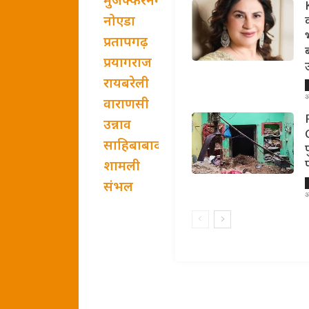
मुजफ्फरनगर
नोएडा
प्रतापगढ़
प्रयागराज
रायबरेली
अ
वाराणसी
उन्नाव
साहिबाबाद
शामली
संभल
अ