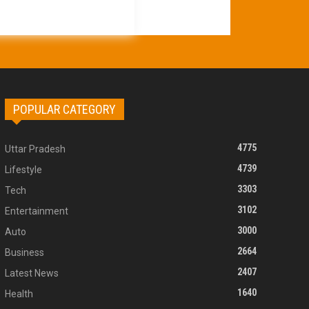
POPULAR CATEGORY
4775
Uttar Pradesh
4739
Lifestyle
3303
Tech
3102
Entertainment
3000
Auto
2664
Business
2407
Latest News
1640
Health