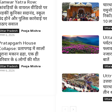
Kanwar Yatra Row:
चारधा
कांवड़ियों के वायरल वीडियो पर
यमुनोत
भड़कीं कुनिका सदानंद, स्कूल
रिकॉर्
बंद होने और पुलिस कार्रवाई पर
10 ल
उठाए सवाल
Uttar
Pooja Mishra
-
Uttar Pradesh
गस्त 6, 2026
Utta
Pratapgarh House
पर्यट
Collapse: प्रतापगढ़ में सालों
फ्लाव
पुराना मकान ढहा, एक ही
नजारा,
परिवार के 6 लोगों की मौत
बातें
Pooja Mishra
-
Uttar Pradesh
Uttar
गस्त 6, 2026
Utt
उत्तर
चारधा
तीन श
Uttar