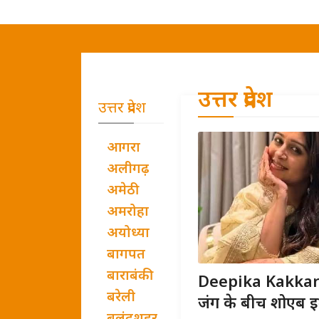
उत्तर प्रदेश
उत्तर प्रदेश
आगरा
अलीगढ़
अमेठी
अमरोहा
अयोध्या
बागपत
बाराबंकी
Deepika Kakkar B
बरेली
जंग के बीच शोएब इब्