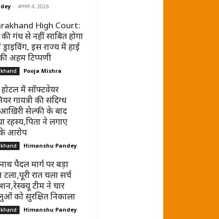
ndey
-
अगस्त 4, 2026
rakhand High Court:
की गंध से नहीं साबित होगा
ं ड्राइविंग, इस राज्य में हाई
 की अहम टिप्पणी
Pooja Mishra
akhand
 होटल में सॉफ्टवेयर
ियर गायत्री की संदिग्ध
 आखिरी सेल्फी के बाद
ा रहस्य,पिता ने लगाए
 के आरोप
Himanshu Pandey
akhand
नाथ पैदल मार्ग पर बड़ा
 टला,पूरी रात चला सर्च
न,रेस्क्यू टीम ने चार
धालुओं को सुरक्षित निकाला
Himanshu Pandey
akhand