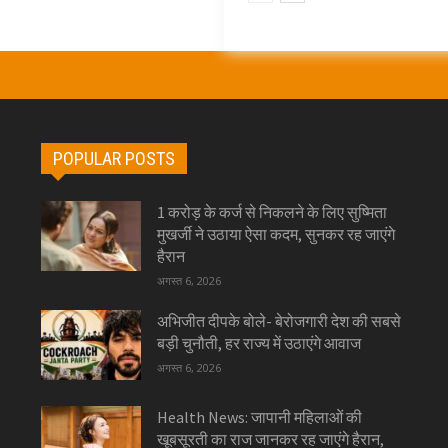
POPULAR POSTS
1 करोड़ के कर्ज से निकलने के लिए सुष्मिता
मुखर्जी ने उठाया ऐसा कदम, सुनकर रह जाएंगे
हैरान
अगस्त 6, 2026
अभिजीत दीपके बोले- बेरोजगारी देश की सबसे
बड़ी चुनौती, हर राज्य में उठाएंगे आवाज
अगस्त 6, 2026
Health News: जापानी महिलाओं की
खूबसूरती का राज जानकर रह जाएंगे हैरान,