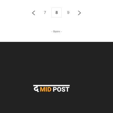
7
8
9
- विज्ञापन -