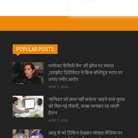
POPULAR POSTS
परफेक्ट फैमिली मैन’ की इमेज पर सवाल
,प्राइवेट डिटेक्टिव ने किस बॉलीवुड स्टार पर
लगाए गंभीर आरोप
अगस्त 7, 2026
‘शनिवार को काम नहीं करूंगा’ कहने वाले युवक
को मिल गई नौकरी, वजह जानकर रह जाएंगे
हैरान
अगस्त 7, 2026
आलू से भरे टिफिन देखकर सोशल मीडिया पर