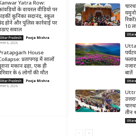
Kanwar Yatra Row:
चारधा
कांवड़ियों के वायरल वीडियो पर
यमुनोत
भड़कीं कुनिका सदानंद, स्कूल
रिकॉर्
बंद होने और पुलिस कार्रवाई पर
10 ल
उठाए सवाल
Uttar
Pooja Mishra
-
Uttar Pradesh
गस्त 6, 2026
Utta
Pratapgarh House
पर्यट
Collapse: प्रतापगढ़ में सालों
फ्लाव
पुराना मकान ढहा, एक ही
नजारा,
परिवार के 6 लोगों की मौत
बातें
Pooja Mishra
-
Uttar Pradesh
Uttar
गस्त 6, 2026
Utt
उत्तर
चारधा
तीन श
Uttar