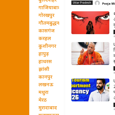
बुलंदशहर
Uttar Pradesh
Pooja M
गाजियाबाद
गोरखपुर
गौतमबुद्धनगर
कासगंज
अ
करहल
U
कुशीनगर
हापुड़
हाथरस
झांसी
अ
कानपुर
लखनऊ
मथुरा
मेरठ
मुरादाबाद
अ