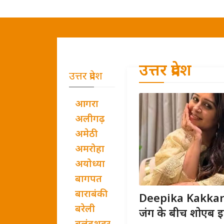
उत्तर प्रदेश
उत्तर प्रदेश
आगरा
अलीगढ़
अमेठी
अमरोहा
अयोध्या
बागपत
बाराबंकी
Deepika Kakkar B
बरेली
जंग के बीच शोएब इब्