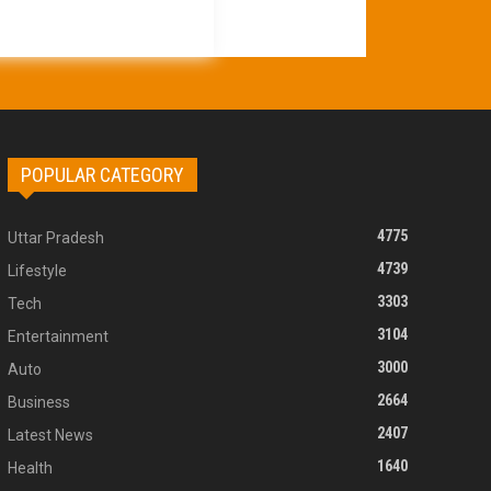
POPULAR CATEGORY
4775
Uttar Pradesh
4739
Lifestyle
3303
Tech
3104
Entertainment
3000
Auto
2664
Business
2407
Latest News
1640
Health