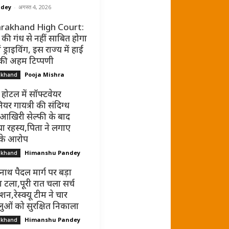
ndey
-
अगस्त 4, 2026
rakhand High Court:
की गंध से नहीं साबित होगा
ं ड्राइविंग, इस राज्य में हाई
 की अहम टिप्पणी
Pooja Mishra
akhand
 होटल में सॉफ्टवेयर
ियर गायत्री की संदिग्ध
 आखिरी सेल्फी के बाद
ा रहस्य,पिता ने लगाए
 के आरोप
Himanshu Pandey
akhand
नाथ पैदल मार्ग पर बड़ा
 टला,पूरी रात चला सर्च
न,रेस्क्यू टीम ने चार
धालुओं को सुरक्षित निकाला
Himanshu Pandey
akhand