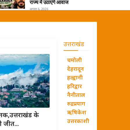
राज्य में उठाएंगे आवाज
अगस्त 6, 2026
उत्तराखंड
चमोली
देहरादून
हल्द्वानी
हरिद्वार
नैनीताल
रुद्रप्रयाग
ऋषिकेश
तक,उत्तराखंड के
उत्तरकाशी
ी जीत...