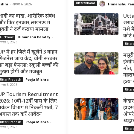
Uttarakhand
ishra
-
अगस्त 6, 2026
Himanshu Pa
शादी का वादा, शारीरिक संबंध
Utta
और फिर इनकार,लखनऊ में
शराब 
युवती ने दर्ज कराया मामला
नशे मे
कोर्ट
Himanshu Pandey
-
Lucknow
गस्त 6, 2026
Uttar
P में हर जिले में खुलेंगे 3 वाहन
मसूरी
फिटनेस जांच केंद्र, योगी सरकार
इंजीन
का बड़ा फैसला; स्कूली बच्चों की
मौत,
सुरक्षा होगी और मजबूत
गहराय
Pooja Mishra
-
Uttar Pradesh
हत्या
गस्त 6, 2026
Uttar
UP Tourism Recruitment
2026: 10वीं-12वीं पास के लिए
केदार
पर्यटन विभाग में निकली भर्ती, 7
हादसा
अगस्त तक करें आवेदन
ऑपरेश
श्रद्
Pooja Mishra
-
Uttar Pradesh
गस्त 6, 2026
Uttar