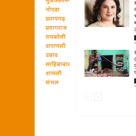
मुजफ्फरनगर
नोएडा
प्रतापगढ़
प्रयागराज
रायबरेली
अ
वाराणसी
उन्नाव
साहिबाबाद
शामली
संभल
अ