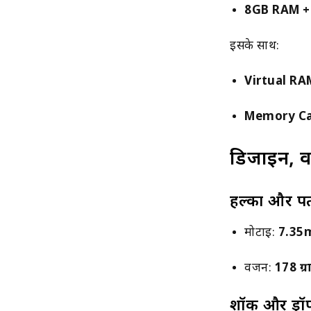
8GB RAM + 
इसके साथ:
Virtual RA
Memory Car
डिजाइन, 
हल्का और प
मोटाई:
7.3
वजन:
178 ग्र
शॉक और ड्रॉप