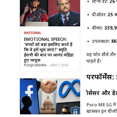
लॉन्च डेट:
26
प्रीऑर्डर:
25 
कीमत:
339,9
NATIONAL
EMOTIONAL SPEECH:
उपलब्धता:
M
‘बच्चों को बड़ा इसलिए करते हैं
कि वे हमें भूल जाएं?’ स्मृति
यह फोन सीधे तौर 
ईरानी की बात पर आनंद महिंद्रा
हुए भावुक
चाहते हैं।
POOJA MISHRA
-
अगस्त 7, 2026
परफॉर्में
प्रोसेसर और ड
Poco M8 5G में
खासकर इन चीजों 