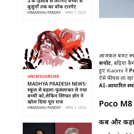
उम्र के हिसाब से जानिए बच्चों से
बुजुर्गों तक का वॉक टारगेट
HIMANSHU PANDEY
-
अगस्त 7, 2026
आजकल बजट स्मार्ट
सपोर्ट
, बढ़िया क
हुए Xiaomi ने
P
UNCATEGORIZED
ऐसे फीचर्स ला रहा 
MADHYA PRADESH NEWS:
AI-आधारित स्मार्
स्कूल से बहला-फुसलाकर ले गया
बच्ची को,लेकिन स्निफर डॉग ने
खोल दिया पूरा राज
Poco M8 
HIMANSHU PANDEY
-
अगस्त 7, 2026
कब और कहां