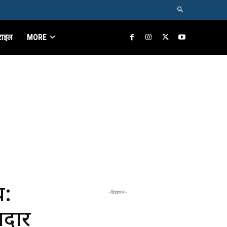
टाइल
MORE
च:
-विज्ञापन-
मदार