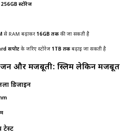
256GB स्टोरेज
M
से RAM बढ़ाकर
16GB तक
की जा सकती है
d सपोर्ट
के जरिए स्टोरेज
1TB तक
बढ़ाई जा सकती है
वजन और मजबूती: स्लिम लेकिन मजबूत
तला डिजाइन
5mm
ाम
 टेस्ट