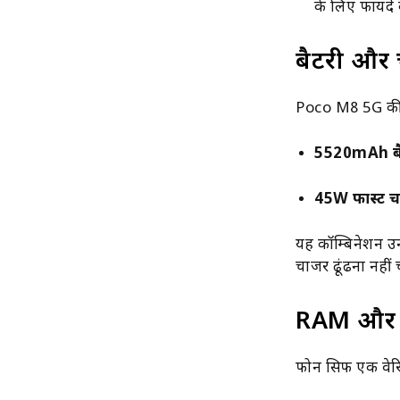
के लिए फायदे 
बैटरी और 
Poco M8 5G की ब
5520mAh बै
45W फास्ट चा
यह कॉम्बिनेशन उन
चार्जर ढूंढना नहीं
RAM और स्
फोन सिर्फ एक वेर