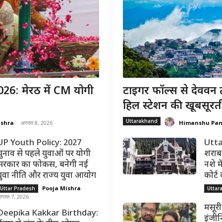
6: मेरठ में CM योगी
टाइगर फॉल्स से देववन 
हिल स्टेशन की खूबसूरत
Uttarakhand
ishra
-
अगस्त 8, 2026
Himanshu Pa
UP Youth Policy: 2027
Utta
चुनाव से पहले युवाओं पर योगी
शराब 
सरकार का फोकस, बनेगी नई
नशे मे
युवा नीति और राज्य युवा आयोग
कोर्ट
Pooja Mishra
-
Uttar Pradesh
Uttar
गस्त 7, 2026
मसूरी
Deepika Kakkar Birthday:
इंजीन