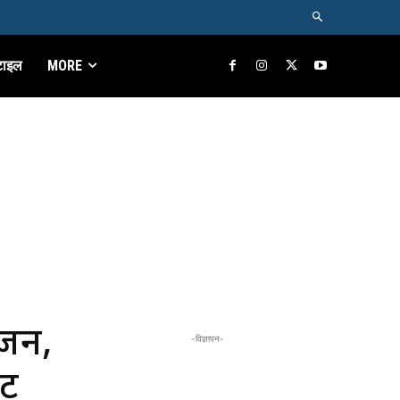
टाइल
MORE
ोजन,
-विज्ञापन-
टी