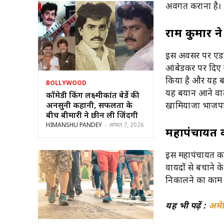
अवगत कराना है।
राम कुमार न
इस अवसर पर एडवोक
आंबेडकर पर दिए ग
किया है और यह ब
BOLLYWOOD
यह बयान आने वाल
कॉमेडी किंग लक्ष्मीकांत बेर्डे की
अनसुनी कहानी, सफलता के
खामियाजा भाजपा
बीच बीमारी ने छीन ली जिंदगी
HIMANSHU PANDEY
-
अगस्त 7, 2026
महापंचायत का
इस महापंचायत का 
वायदों से बचाने 
निकालने का काम क
यह भी पढ़ें :
अमेर