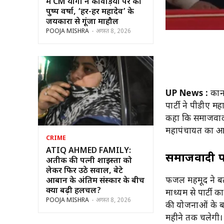
में CM योगी ने कांवड़ियों पर की
पुष्प वर्षा, ‘हर-हर महादेव’ के
जयकारों से गूंजा माहौल
POOJA MISHRA
-
अगस्त 8, 2026
UP News :
कानप
पार्टी ने पीडीए 
कहा कि समाजवादी प
महापंचायत का आ
CRIME
ATIQ AHMED FAMILY:
समाजवादी पार
अतीक की पत्नी शाइस्ता को
लेकर फिर उठे सवाल, बेटे
फजल महमूद ने बत
आबान के अंतिम संस्कार के बीच
क्यों बढ़ी हलचल?
माध्यम से पार्टी 
POOJA MISHRA
-
अगस्त 8, 2026
की योजनाओं के ब
महीने तक चलेगी। प