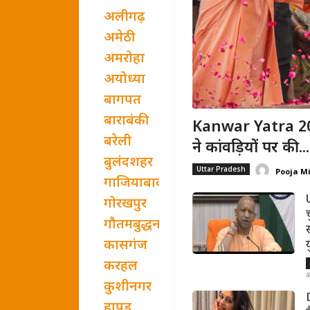
अलीगढ़
अमेठी
अमरोहा
अयोध्या
बागपत
बाराबंकी
Kanwar Yatra 202
बरेली
ने कांवड़ियों पर की...
बुलंदशहर
Uttar Pradesh
Pooja M
गाजियाबाद
गोरखपुर
गौतमबुद्धनगर
कासगंज
करहल
अ
कुशीनगर
हापुड़