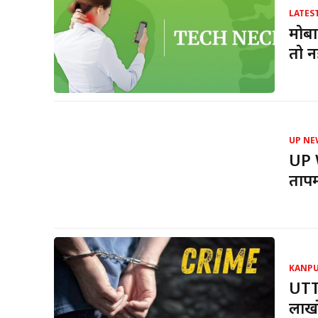
LATES
मोबा
तो न
UP NE
UP 
तापम
KANP
UTT
लाखो