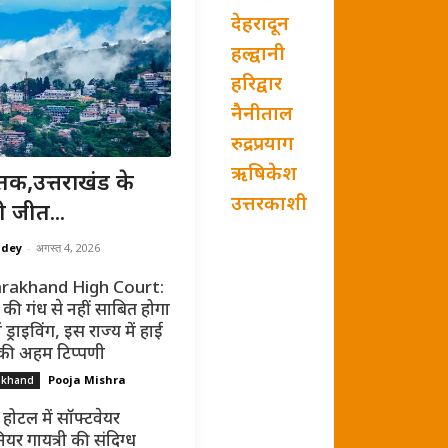
देहरादून
हल्द्वानी
हरिद्वार
नैनीताल
रुद्रप्रयाग
ऋषिकेश
तक,उत्तराखंड के
उत्तरकाशी
ी जीत...
ndey
-
अगस्त 4, 2026
rakhand High Court:
की गंध से नहीं साबित होगा
ं ड्राइविंग, इस राज्य में हाई
 की अहम टिप्पणी
Pooja Mishra
akhand
 होटल में सॉफ्टवेयर
ियर गायत्री की संदिग्ध