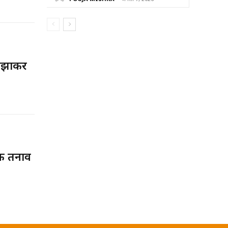
लझाकर
िक तनाव