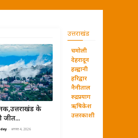
उत्तराखंड
चमोली
देहरादून
हल्द्वानी
हरिद्वार
नैनीताल
रुद्रप्रयाग
ऋषिकेश
तक,उत्तराखंड के
उत्तरकाशी
ी जीत...
ndey
-
अगस्त 4, 2026