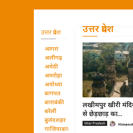
उत्तर प्रदेश
उत्तर प्रदेश
आगरा
अलीगढ़
अमेठी
अमरोहा
अयोध्या
बागपत
बाराबंकी
लखीमपुर खीरी मंदिर
बरेली
से छेड़छाड़ का...
बुलंदशहर
Uttar Pradesh
Himans
गाजियाबाद