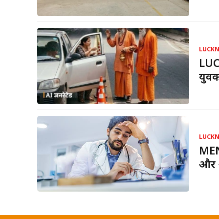
LUCK
LUC
युवक
LUCK
MENT
और आ