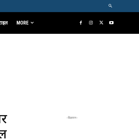
टाइल
MORE
पर
-विज्ञापन-
िल