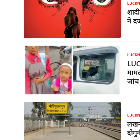
LUCK
शादी
ने द
LUCK
LUC
मामल
जांच
LUCK
लखनऊ
दोगु