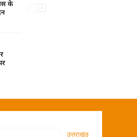
स के
दन
पर
पर
उत्तराखंड