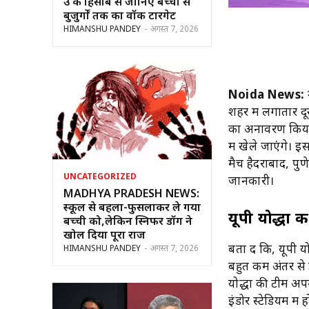
उम्र के हिसाब से जानिए बच्चों से
बुजुर्गों तक का वॉक टारगेट
HIMANSHU PANDEY
-
अगस्त 7, 2026
Noida News:
शहर में लगातार द
का अनावरण किया ग
में खेले जाएंगे। इ
मैच हैदराबाद, पुण
UNCATEGORIZED
जानकारी।
MADHYA PRADESH NEWS:
स्कूल से बहला-फुसलाकर ले गया
यूपी योद्धा क
बच्ची को,लेकिन स्निफर डॉग ने
खोल दिया पूरा राज
बता दें कि, यूपी 
HIMANSHU PANDEY
-
अगस्त 7, 2026
बहुत कम अंतर से 
योद्धा की टीम अपन
इंडोर स्टेडियम में 