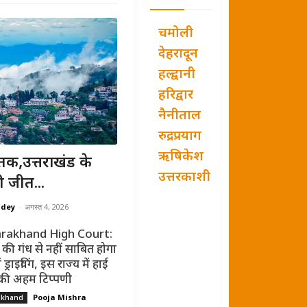
चमोली
देहरादून
हल्द्वानी
हरिद्वार
नैनीताल
रुद्रप्रयाग
ऋषिकेश
तक,उत्तराखंड के
उत्तरकाशी
ी जीत...
ndey
-
अगस्त 4, 2026
rakhand High Court:
की गंध से नहीं साबित होगा
ं ड्राइविंग, इस राज्य में हाई
 की अहम टिप्पणी
Pooja Mishra
akhand