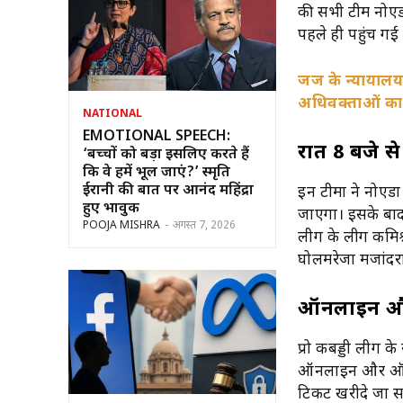
की सभी टीमें नोएड
पहले ही पहुंच गई 
जज के न्यायालय क
अधिवक्ताओं का
NATIONAL
EMOTIONAL SPEECH:
रात 8 बजे स
‘बच्चों को बड़ा इसलिए करते हैं
कि वे हमें भूल जाएं?’ स्मृति
ईरानी की बात पर आनंद महिंद्रा
इन टीमों ने नोएडा
हुए भावुक
जाएगा। इसके बाद प
POOJA MISHRA
-
अगस्त 7, 2026
लीग के लीग कमिश्
घोलमरेजा मजांदरानी
ऑनलाइन और
प्रो कबड्डी लीग 
ऑनलाइन और ऑफला
टिकट खरीदे जा सक