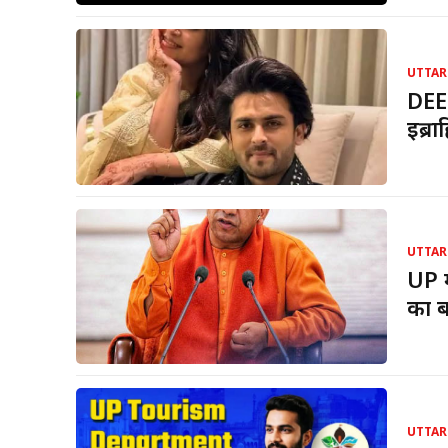
UTTAR
DEE
इब्र
UTTAR
UP म
का ब
UTTAR