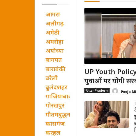
आगरा
अलीगढ़
अमेठी
अमरोहा
अयोध्या
बागपत
बाराबंकी
UP Youth Policy:
बरेली
युवाओं पर योगी सरक
बुलंदशहर
Uttar Pradesh
Pooja M
गाजियाबाद
गोरखपुर
गौतमबुद्धनगर
कासगंज
ब
करहल