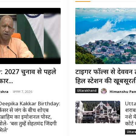
 2027 चुनाव से पहले
टाइगर फॉल्स से देववन 
ार...
हिल स्टेशन की खूबसूरत
Uttarakhand
ishra
-
अगस्त 7, 2026
Himanshu Pa
Deepika Kakkar Birthday:
Utta
कैंसर से जंग के बीच शोएब
शराब 
इब्राहिम का इमोशनल पोस्ट,
नशे मे
ोले- ‘बस तुम्हें सेहतमंद जिंदगी
कोर्ट
मिले’
Uttar