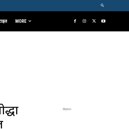
टाइल
MORE
ोद्धा
-विज्ञापन-
ल