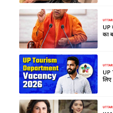
UTTAR
UP म
का ब
UTTAR
UP 
लिए 
UTTAR