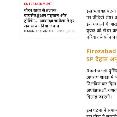
ENTERTAINMENT
गौरव खन्ना से तलाक,
इस भयावह घटना के
बायसेक्शुअल पहचान और
पर वीडियो शेयर क
ट्रोलिंग… आकांक्षा चमोला ने हर
इन मामलों में आंख
सवाल का दिया जवाब
युवक को टॉर्चर कर
HIMANSHU PANDEY
-
अगस्त 6, 2026
परिवार से फोन पर
Firozabad e
SP देहात अ
Raebareli पुलिस 
अपराध शाखा में भ
निलंबित कर दिया
अधीक्षक डॉ. यशवी
दिलाई जाएगी।
इस घटना ने समाज