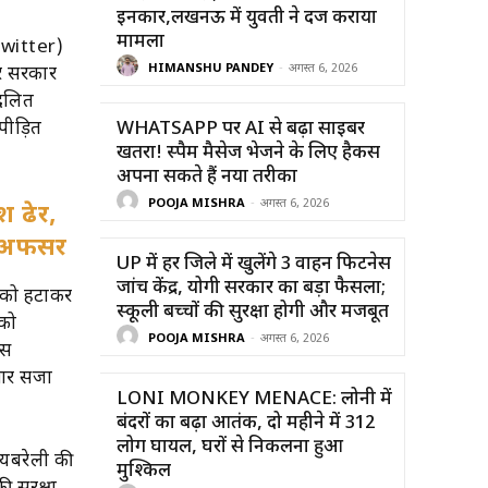
इनकार,लखनऊ में युवती ने दर्ज कराया
मामला
 Twitter)
HIMANSHU PANDEY
-
अगस्त 6, 2026
और सरकार
 दलित
पीड़ित
WHATSAPP पर AI से बढ़ा साइबर
खतरा! स्पैम मैसेज भेजने के लिए हैकर्स
अपना सकते हैं नया तरीका
POOJA MISHRA
-
अगस्त 6, 2026
श ढेर,
े अफसर
UP में हर जिले में खुलेंगे 3 वाहन फिटनेस
जांच केंद्र, योगी सरकार का बड़ा फैसला;
र को हटाकर
स्कूली बच्चों की सुरक्षा होगी और मजबूत
 को
POOJA MISHRA
-
अगस्त 6, 2026
िस
सार सजा
LONI MONKEY MENACE: लोनी में
बंदरों का बढ़ा आतंक, दो महीने में 312
लोग घायल, घरों से निकलना हुआ
ायबरेली की
मुश्किल