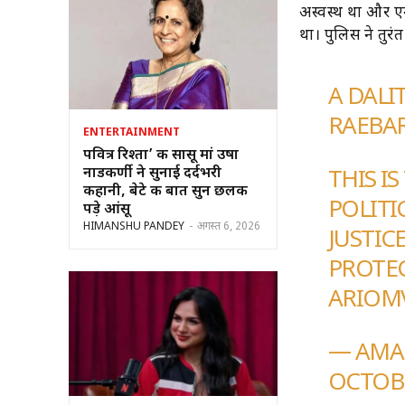
अस्वस्थ था और एन
था। पुलिस ने तुर
A DALI
RAEBAR
ENTERTAINMENT
पवित्र रिश्ता’ की सासू मां उषा
नाडकर्णी ने सुनाई दर्दभरी
THIS I
कहानी, बेटे की बात सुन छलक
POLITI
पड़े आंसू
HIMANSHU PANDEY
-
अगस्त 6, 2026
JUSTIC
PROTE
ARIOM
— AMA
OCTOBE