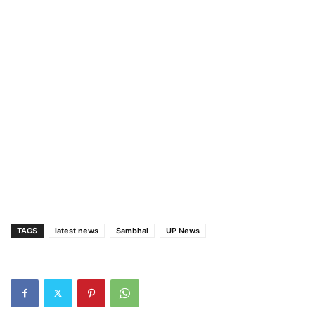
TAGS
latest news
Sambhal
UP News