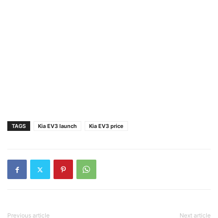
TAGS
Kia EV3 launch
Kia EV3 price
Previous article
Next article