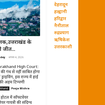
देहरादून
हल्द्वानी
हरिद्वार
नैनीताल
रुद्रप्रयाग
ऋषिकेश
तक,उत्तराखंड के
उत्तरकाशी
ी जीत...
ndey
-
अगस्त 4, 2026
rakhand High Court:
की गंध से नहीं साबित होगा
ं ड्राइविंग, इस राज्य में हाई
 की अहम टिप्पणी
Pooja Mishra
akhand
 होटल में सॉफ्टवेयर
ियर गायत्री की संदिग्ध