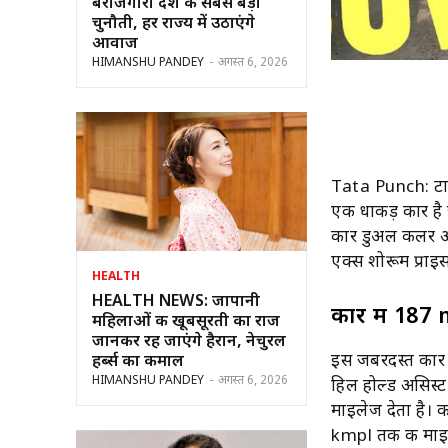
बेरोजगारी देश की सबसे बड़ी
चुनौती, हर राज्य में उठाएंगे
आवाज
HIMANSHU PANDEY
-
अगस्त 6, 2026
Tata Punch: टाट
एक धाकड़ कार है 
कार डुअल कलर ऑप
एक्स शोरूम प्राइ
HEALTH
HEALTH NEWS: जापानी
कार में 187 
महिलाओं की खूबसूरती का राज
जानकर रह जाएंगे हैरान, नेचुरल
इस जबरदस्त कार म
हर्ब्स का कमाल
HIMANSHU PANDEY
-
अगस्त 6, 2026
हिल होल्ड असिस्
माइलेज देता है। क
kmpl तक की माइल