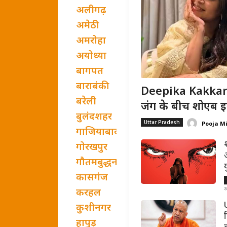
अलीगढ़
अमेठी
अमरोहा
अयोध्या
बागपत
बाराबंकी
Deepika Kakkar B
बरेली
जंग के बीच शोएब इब्
बुलंदशहर
Uttar Pradesh
Pooja M
गाजियाबाद
गोरखपुर
गौतमबुद्धनगर
कासगंज
अ
करहल
U
कुशीनगर
हापुड़