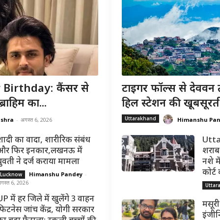
irthday: कैंसर से
टाइगर फॉल्स से देववन 
राहिम का...
हिल स्टेशन की खूबसूरत
Uttarakhand
ishra
-
अगस्त 6, 2026
Himanshu Pa
शादी का वादा, शारीरिक संबंध
Utta
और फिर इनकार,लखनऊ में
शराब 
युवती ने दर्ज कराया मामला
नशे मे
कोर्ट
Himanshu Pandey
-
Lucknow
गस्त 6, 2026
Uttar
P में हर जिले में खुलेंगे 3 वाहन
मसूरी
फिटनेस जांच केंद्र, योगी सरकार
इंजीन