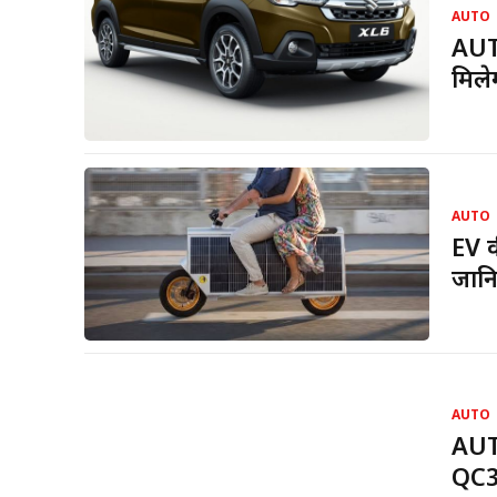
AUTO
AUTO
मिले
AUTO
EV की
जानि
AUTO
AUT
QC3 