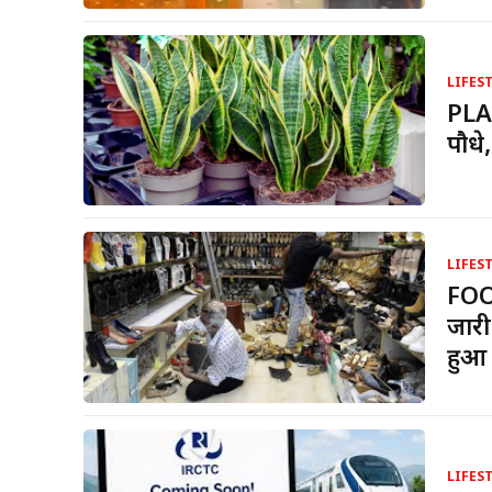
LIFES
PLAN
पौधे
LIFES
FOO
जारी
हुआ
LIFES