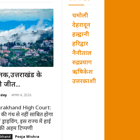
चमोली
देहरादून
हल्द्वानी
हरिद्वार
नैनीताल
रुद्रप्रयाग
ऋषिकेश
तक,उत्तराखंड के
उत्तरकाशी
ी जीत...
ndey
-
अगस्त 4, 2026
rakhand High Court:
की गंध से नहीं साबित होगा
ं ड्राइविंग, इस राज्य में हाई
 की अहम टिप्पणी
Pooja Mishra
akhand