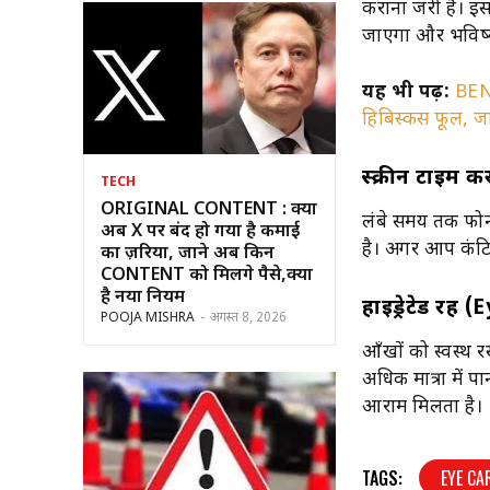
कराना जरूरी है। 
जाएगा और भविष्य
यह भी पढ़ें:
BEN
हिबिस्कस फूल, जा
स्क्रीन टाइम क
TECH
ORIGINAL CONTENT : क्या
लंबे समय तक फोन 
अब X पर बंद हो गया है कमाई
है। अगर आप कंटिन्
का ज़रिया, जाने अब किन
CONTENT को मिलेंगे पैसे,क्या
है नया नियम
हाइड्रेटेड रहे
POOJA MISHRA
-
अगस्त 8, 2026
आँखों को स्वस्थ 
अधिक मात्रा में पा
आराम मिलता है।
TAGS:
EYE CA