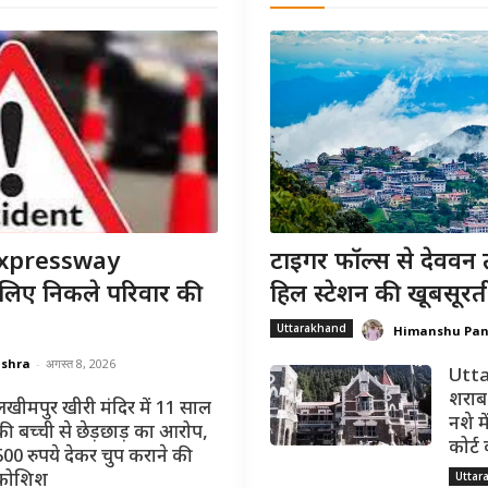
xpressway
टाइगर फॉल्स से देववन 
 लिए निकले परिवार की
हिल स्टेशन की खूबसूरत
Uttarakhand
Himanshu Pa
ishra
-
अगस्त 8, 2026
Utta
शराब 
लखीमपुर खीरी मंदिर में 11 साल
नशे मे
की बच्ची से छेड़छाड़ का आरोप,
कोर्ट
500 रुपये देकर चुप कराने की
Uttar
कोशिश