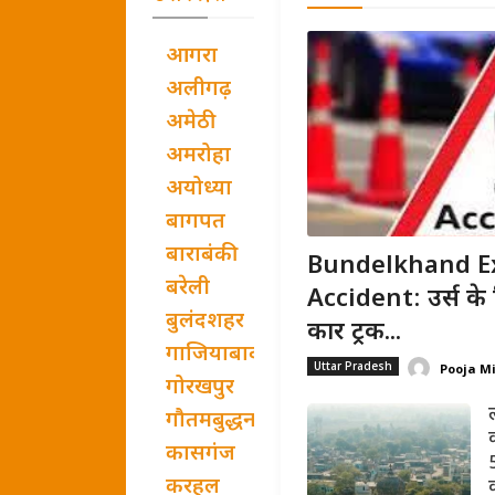
आगरा
अलीगढ़
अमेठी
अमरोहा
अयोध्या
बागपत
बाराबंकी
Bundelkhand E
बरेली
Accident: उर्स के
बुलंदशहर
कार ट्रक...
गाजियाबाद
Uttar Pradesh
Pooja M
गोरखपुर
गौतमबुद्धनगर
कासगंज
करहल