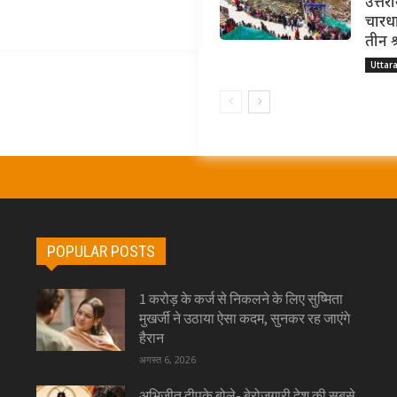
उत्तर
चारधा
तीन श
Uttar
POPULAR POSTS
1 करोड़ के कर्ज से निकलने के लिए सुष्मिता
मुखर्जी ने उठाया ऐसा कदम, सुनकर रह जाएंगे
हैरान
अगस्त 6, 2026
अभिजीत दीपके बोले- बेरोजगारी देश की सबसे