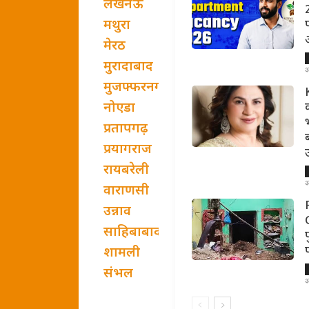
लखनऊ
मथुरा
मेरठ
मुरादाबाद
अ
मुजफ्फरनगर
नोएडा
प्रतापगढ़
प्रयागराज
रायबरेली
अ
वाराणसी
उन्नाव
साहिबाबाद
शामली
संभल
अ