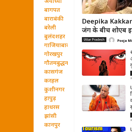
अयोध्या
बागपत
बाराबंकी
Deepika Kakkar B
बरेली
जंग के बीच शोएब इब्
बुलंदशहर
Uttar Pradesh
Pooja M
गाजियाबाद
गोरखपुर
गौतमबुद्धनगर
कासगंज
अ
करहल
U
कुशीनगर
हापुड़
हाथरस
झांसी
अ
कानपुर