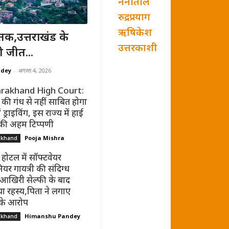
नैनीताल
रुद्रप्रयाग
ऋषिकेश
तक,उत्तराखंड के
उत्तरकाशी
ी जीत...
ndey
-
अगस्त 4, 2026
rakhand High Court:
की गंध से नहीं साबित होगा
ं ड्राइविंग, इस राज्य में हाई
 की अहम टिप्पणी
Pooja Mishra
akhand
 होटल में सॉफ्टवेयर
ियर गायत्री की संदिग्ध
 आखिरी सेल्फी के बाद
ा रहस्य,पिता ने लगाए
 के आरोप
Himanshu Pandey
akhand