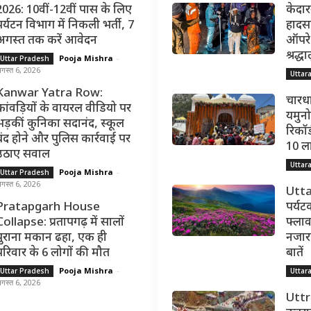
2026: 10वीं-12वीं पास के लिए
केदार
पर्यटन विभाग में निकली भर्ती, 7
हादसा
अगस्त तक करें आवेदन
ऑपरेश
श्रद्
Pooja Mishra
-
Uttar Pradesh
गस्त 6, 2026
Uttar
Kanwar Yatra Row:
चारधा
कांवड़ियों के वायरल वीडियो पर
यमुनोत
भड़कीं कुनिका सदानंद, स्कूल
रिकॉर्
बंद होने और पुलिस कार्रवाई पर
10 ल
उठाए सवाल
Uttar
Pooja Mishra
-
Uttar Pradesh
गस्त 6, 2026
Utta
Pratapgarh House
पर्यट
Collapse: प्रतापगढ़ में सालों
फ्लाव
पुराना मकान ढहा, एक ही
नजारा,
परिवार के 6 लोगों की मौत
बातें
Pooja Mishra
-
Uttar Pradesh
Uttar
गस्त 6, 2026
Utt