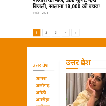
परिवारों की मौज, 300 यूनिट फ्री
बिजली, सालाना ₹18,000 की बचत!
फ़रवरी 1, 2024
1
2
3
4
उत्तर प्रदेश
उत्तर प्रदेश
आगरा
अलीगढ़
अमेठी
अमरोहा