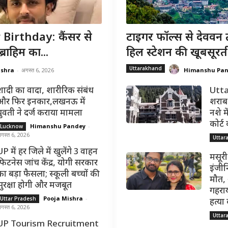
irthday: कैंसर से
टाइगर फॉल्स से देववन 
राहिम का...
हिल स्टेशन की खूबसूरत
Uttarakhand
ishra
-
अगस्त 6, 2026
Himanshu Pa
शादी का वादा, शारीरिक संबंध
Utta
और फिर इनकार,लखनऊ में
शराब 
युवती ने दर्ज कराया मामला
नशे मे
कोर्ट
Himanshu Pandey
-
Lucknow
गस्त 6, 2026
Uttar
P में हर जिले में खुलेंगे 3 वाहन
मसूरी
फिटनेस जांच केंद्र, योगी सरकार
इंजीन
का बड़ा फैसला; स्कूली बच्चों की
मौत,
सुरक्षा होगी और मजबूत
गहराय
Pooja Mishra
-
Uttar Pradesh
हत्या
गस्त 6, 2026
Uttar
UP Tourism Recruitment