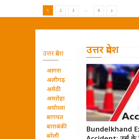
...
1
2
3
6
उत्तर प्रदेश
उत्तर प्रदेश
आगरा
अलीगढ़
अमेठी
अमरोहा
अयोध्या
बागपत
बाराबंकी
Bundelkhand E
बरेली