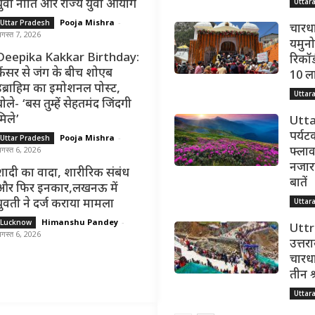
Uttar
युवा नीति और राज्य युवा आयोग
Pooja Mishra
-
Uttar Pradesh
चारधा
गस्त 7, 2026
यमुनोत
Deepika Kakkar Birthday:
रिकॉर्
कैंसर से जंग के बीच शोएब
10 ल
इब्राहिम का इमोशनल पोस्ट,
Uttar
ोले- ‘बस तुम्हें सेहतमंद जिंदगी
मिले’
Utta
पर्यट
Pooja Mishra
-
Uttar Pradesh
गस्त 6, 2026
फ्लाव
नजारा,
शादी का वादा, शारीरिक संबंध
बातें
और फिर इनकार,लखनऊ में
Uttar
युवती ने दर्ज कराया मामला
Himanshu Pandey
-
Lucknow
Utt
गस्त 6, 2026
उत्तर
चारधा
तीन श
Uttar