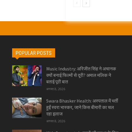
POPULAR POSTS
Music Industry: अरिजीत सिंह ने अचानक
क्यों बनाई फिल्मों से दूरी? अमाल मलिक ने
बताई पूरी बात
अगस्त 8, 2026
Swara Bhasker Health: अस्पताल में भर्ती
हुईं स्वरा भास्कर, जाने किस बीमारी का चल
रहा इलाज
अगस्त 8, 2026