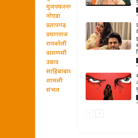
मुजफ्फरनगर
नोएडा
अ
प्रतापगढ़
प्रयागराज
रायबरेली
ब
वाराणसी
उन्नाव
अ
साहिबाबाद
शामली
संभल
अ