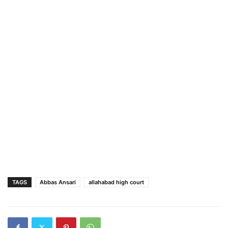
TAGS
Abbas Ansari
allahabad high court