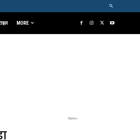
टाइल
MORE
-विज्ञापन-
़ा