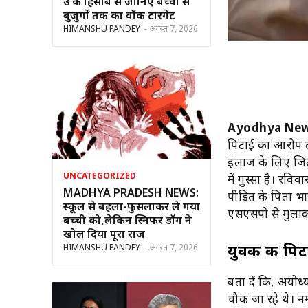
उम्र के हिसाब से जानिए बच्चों से
बुजुर्गों तक का वॉक टारगेट
HIMANSHU PANDEY
-
अगस्त 7, 2026
Ayodhya New
पिटाई का आरोप ल
इलाज के लिए जिला
UNCATEGORIZED
में गुस्सा है। रव
MADHYA PRADESH NEWS:
पीड़ित के पिता भाज
स्कूल से बहला-फुसलाकर ले गया
एसएसपी से मुलाका
बच्ची को,लेकिन स्निफर डॉग ने
खोल दिया पूरा राज
HIMANSHU PANDEY
-
अगस्त 7, 2026
युवक की पिटा
बता दें कि, अयोध
चौक जा रहे थे। न