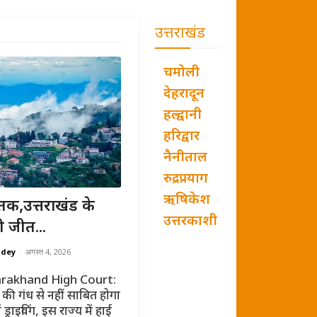
उत्तराखंड
चमोली
देहरादून
हल्द्वानी
हरिद्वार
नैनीताल
रुद्रप्रयाग
ऋषिकेश
तक,उत्तराखंड के
उत्तरकाशी
ी जीत...
ndey
-
अगस्त 4, 2026
rakhand High Court:
की गंध से नहीं साबित होगा
ं ड्राइविंग, इस राज्य में हाई