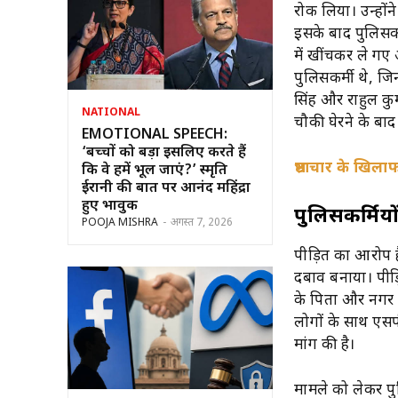
रोक लिया। उन्हों
इसके बाद पुलिसकर
में खींचकर ले गए
पुलिसकर्मी थे, जि
सिंह और राहुल कु
NATIONAL
चौकी घेरने के बा
EMOTIONAL SPEECH:
‘बच्चों को बड़ा इसलिए करते हैं
भ्रष्टाचार के खि
कि वे हमें भूल जाएं?’ स्मृति
ईरानी की बात पर आनंद महिंद्रा
हुए भावुक
पुलिसकर्मियो
POOJA MISHRA
-
अगस्त 7, 2026
पीड़ित का आरोप ह
दबाव बनाया। पीड़
के पिता और नगर पा
लोगों के साथ एसप
मांग की है।
मामले को लेकर पु