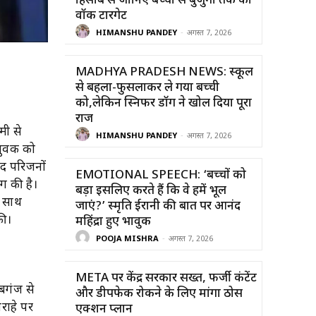
हिसाब से जानिए बच्चों से बुजुर्गों तक का
वॉक टारगेट
HIMANSHU PANDEY
-
अगस्त 7, 2026
MADHYA PRADESH NEWS: स्कूल
से बहला-फुसलाकर ले गया बच्ची
को,लेकिन स्निफर डॉग ने खोल दिया पूरा
राज
मी से
HIMANSHU PANDEY
-
अगस्त 7, 2026
युवक को
ाद परिजनों
EMOTIONAL SPEECH: ‘बच्चों को
ंग की है।
बड़ा इसलिए करते हैं कि वे हमें भूल
े साथ
जाएं?’ स्मृति ईरानी की बात पर आनंद
की।
महिंद्रा हुए भावुक
POOJA MISHRA
-
अगस्त 7, 2026
META पर केंद्र सरकार सख्त, फर्जी कंटेंट
बगंज से
और डीपफेक रोकने के लिए मांगा ठोस
राहे पर
एक्शन प्लान