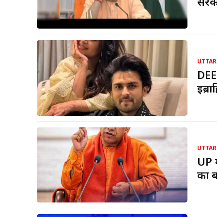
सरका
UTTAR
DEE
इब्र
UTTAR
UP म
का ब