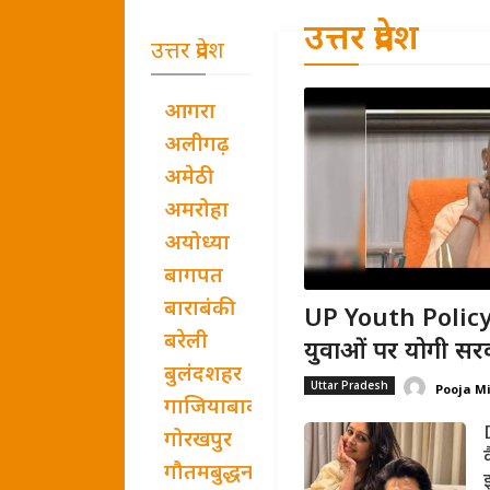
उत्तर प्रदेश
उत्तर प्रदेश
आगरा
अलीगढ़
अमेठी
अमरोहा
अयोध्या
बागपत
बाराबंकी
UP Youth Policy:
बरेली
युवाओं पर योगी सरक
बुलंदशहर
Uttar Pradesh
Pooja M
गाजियाबाद
गोरखपुर
गौतमबुद्धनगर