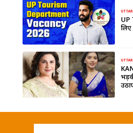
UTTAR
UP 
लिए 
UTTAR
KAN
भड़क
उठा