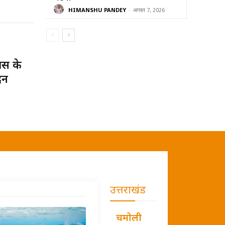
HIMANSHU PANDEY
-
अगस्त 7, 2026
स के
दन
उत्तराखंड
चमोली