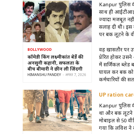
Kanpur पुलिस की
साथ ही आईटीआई क
ज्यादा मजबूत नही
सलाह दी थी। इस 
पर बैंक लूटने के व
वह खासतौर पर उन व
BOLLYWOOD
कॉमेडी किंग लक्ष्मीकांत बेर्डे की
प्रेरित होकर उसन
अनसुनी कहानी, सफलता के
में सर्जिकल ब्लेड
बीच बीमारी ने छीन ली जिंदगी
घायल कर बैंक को 
HIMANSHU PANDEY
-
अगस्त 7, 2026
कर्मचारियों की स
UP ration card
Kanpur पुलिस की 
था और बैंक लूटने
मोबाइल से 50 वीड
गया कि लविश ने