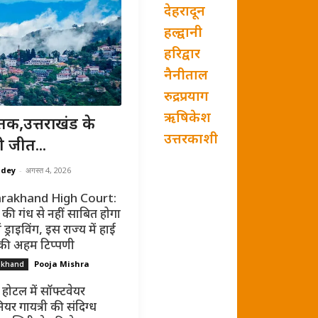
देहरादून
हल्द्वानी
हरिद्वार
नैनीताल
रुद्रप्रयाग
ऋषिकेश
तक,उत्तराखंड के
उत्तरकाशी
ी जीत...
ndey
-
अगस्त 4, 2026
rakhand High Court:
की गंध से नहीं साबित होगा
ं ड्राइविंग, इस राज्य में हाई
 की अहम टिप्पणी
Pooja Mishra
akhand
 होटल में सॉफ्टवेयर
ियर गायत्री की संदिग्ध