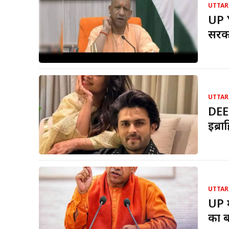
UTTAR
UP 
सरका
UTTAR
DEE
इब्र
UTTAR
UP म
का ब