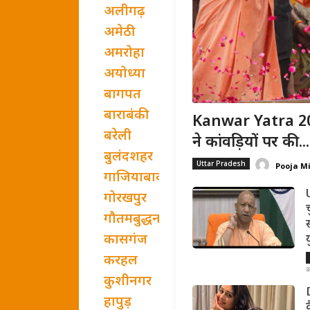
अलीगढ़
अमेठी
अमरोहा
अयोध्या
बागपत
बाराबंकी
Kanwar Yatra 202
बरेली
ने कांवड़ियों पर की...
बुलंदशहर
Uttar Pradesh
Pooja M
गाजियाबाद
गोरखपुर
गौतमबुद्धनगर
कासगंज
करहल
अ
कुशीनगर
हापुड़