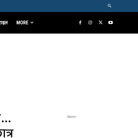
टाइल
MORE
े…
-विज्ञापन-
ात्र