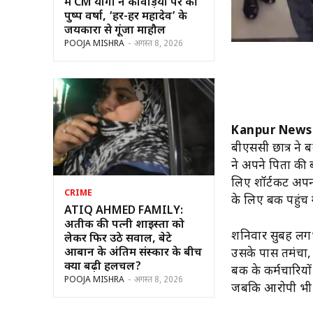
में CM योगी ने कांवड़ियों पर की
पुष्प वर्षा, ‘हर-हर महादेव’ के
जयकारों से गूंजा माहौल
POOJA MISHRA
-
अगस्त 8, 2026
Kanpur News
बीएससी छात्र ने ब
ने अपने पिता की 
लिए शॉर्टकट अपन
CRIME
के लिए बैंक पहुंच
ATIQ AHMED FAMILY:
अतीक की पत्नी शाइस्ता को
शनिवार सुबह लगभ
लेकर फिर उठे सवाल, बेटे
आबान के अंतिम संस्कार के बीच
उसके पास तमंचा, 
क्यों बढ़ी हलचल?
बैंक के कर्मचारिय
POOJA MISHRA
-
अगस्त 8, 2026
जबकि आरोपी भी घ