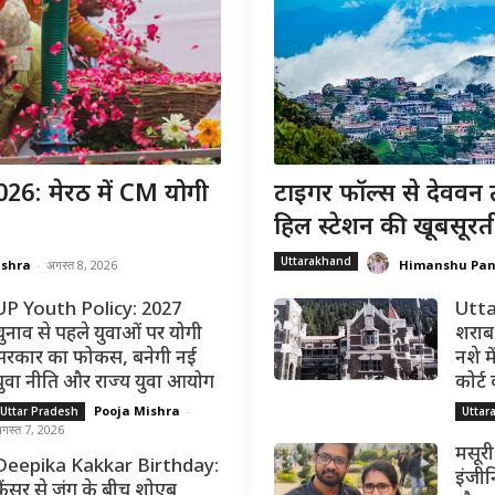
6: मेरठ में CM योगी
टाइगर फॉल्स से देववन 
हिल स्टेशन की खूबसूरत
Uttarakhand
ishra
-
अगस्त 8, 2026
Himanshu Pa
UP Youth Policy: 2027
Utta
चुनाव से पहले युवाओं पर योगी
शराब 
सरकार का फोकस, बनेगी नई
नशे मे
युवा नीति और राज्य युवा आयोग
कोर्ट
Pooja Mishra
-
Uttar Pradesh
Uttar
गस्त 7, 2026
मसूरी
Deepika Kakkar Birthday:
इंजीन
कैंसर से जंग के बीच शोएब