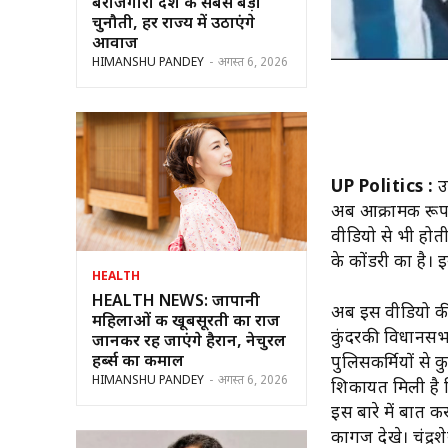
बेरोजगारी देश की सबसे बड़ी
चुनौती, हर राज्य में उठाएंगे
आवाज
HIMANSHU PANDEY
-
अगस्त 6, 2026
UP Politics :
उत
अब आक्रामक रूप ल
वीडियो से भी होती
के कोंडरी का है। 
HEALTH
HEALTH NEWS: जापानी
अब इस वीडियो की
महिलाओं की खूबसूरती का राज
कुंदरकी विधानसभा
जानकर रह जाएंगे हैरान, नेचुरल
हर्ब्स का कमाल
पुलिसकर्मियों से क
HIMANSHU PANDEY
-
अगस्त 6, 2026
शिकायत मिली है कि
इस बारे में बात क
कागज देखे। चंद्र