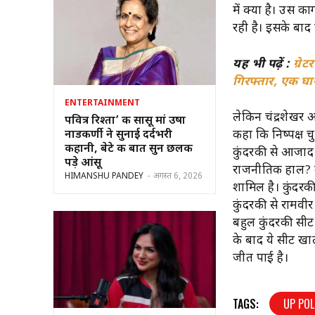
में क्या है। उस क
रही है। इसके बाद
यह भी पढ़ें :
ग्रे
गिरफ्तार, एक घ
ENTERTAINMENT
लेकिन चंद्रशेखर आज
पवित्र रिश्ता’ की सासू मां उषा
नाडकर्णी ने सुनाई दर्दभरी
कहा कि निष्पक्ष च
कहानी, बेटे की बात सुन छलक
कुंदरकी से आजाद स
पड़े आंसू
राजनीतिक हाल? उत्
HIMANSHU PANDEY
-
अगस्त 6, 2026
शामिल है। कुंदरकी
कुंदरकी से रामवी
बहुल कुंदरकी सीट 
के बाद ये सीट खाल
जीत पाई है।
TAGS:
UP POL