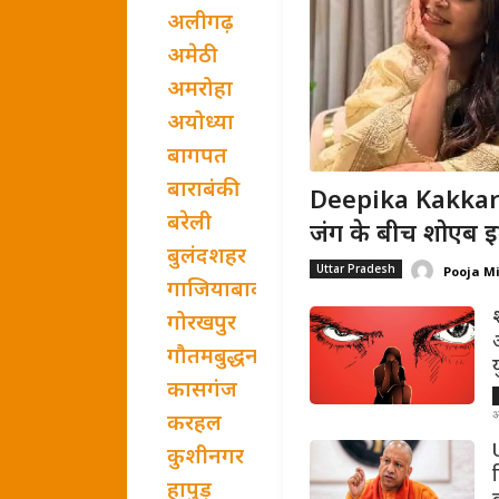
अलीगढ़
अमेठी
अमरोहा
अयोध्या
बागपत
बाराबंकी
Deepika Kakkar B
बरेली
जंग के बीच शोएब इब्
बुलंदशहर
Uttar Pradesh
Pooja M
गाजियाबाद
गोरखपुर
गौतमबुद्धनगर
कासगंज
अ
करहल
U
कुशीनगर
हापुड़