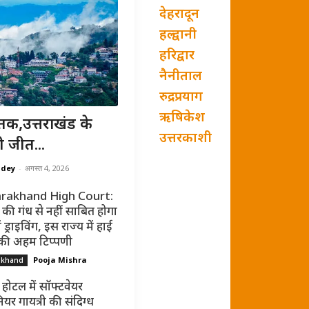
देहरादून
हल्द्वानी
हरिद्वार
नैनीताल
रुद्रप्रयाग
ऋषिकेश
तक,उत्तराखंड के
उत्तरकाशी
ी जीत...
ndey
-
अगस्त 4, 2026
rakhand High Court:
की गंध से नहीं साबित होगा
ं ड्राइविंग, इस राज्य में हाई
 की अहम टिप्पणी
Pooja Mishra
akhand
 होटल में सॉफ्टवेयर
ियर गायत्री की संदिग्ध