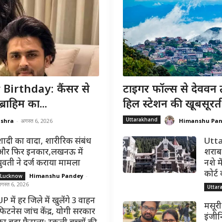
irthday: कैंसर से
टाइगर फॉल्स से देववन 
राहिम का...
हिल स्टेशन की खूबसूरत
Uttarakhand
ishra
-
अगस्त 6, 2026
Himanshu Pa
शादी का वादा, शारीरिक संबंध
Utta
और फिर इनकार,लखनऊ में
शराब 
युवती ने दर्ज कराया मामला
नशे मे
कोर्ट
Himanshu Pandey
-
Lucknow
गस्त 6, 2026
Uttar
P में हर जिले में खुलेंगे 3 वाहन
मसूरी
फिटनेस जांच केंद्र, योगी सरकार
इंजीन