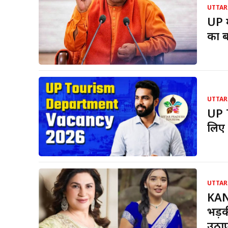
UTTAR
UP म
का ब
UTTAR
UP 
लिए 
UTTAR
KAN
भड़क
उठा