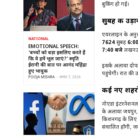
बुकिंग हो गई।
सुबह की उड़ा
एयरलाइन के अनुसा
NATIONAL
7624
सुबह
6:00
EMOTIONAL SPEECH:
7:40 बजे
लखनऊ 
‘बच्चों को बड़ा इसलिए करते हैं
कि वे हमें भूल जाएं?’ स्मृति
ईरानी की बात पर आनंद महिंद्रा
इसके अलावा दोपह
हुए भावुक
पहुंचेगी। रात की 
POOJA MISHRA
-
अगस्त 7, 2026
कई नए शहरों
नोएडा इंटरनेशनल 
के अलावा जयपुर, 
किशनगढ़ के लिए भी
संचालित होंगी, ज