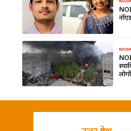
NOID
NOID
नॉएड
NOID
NOID
स्पा
लोगों