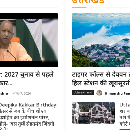
उत्तराखंड
 2027 चुनाव से पहले
टाइगर फॉल्स से देववन 
ार...
हिल स्टेशन की खूबसूरत
Uttarakhand
ishra
-
अगस्त 7, 2026
Himanshu Pa
Deepika Kakkar Birthday:
Utta
कैंसर से जंग के बीच शोएब
शराब 
इब्राहिम का इमोशनल पोस्ट,
नशे मे
ोले- ‘बस तुम्हें सेहतमंद जिंदगी
कोर्ट