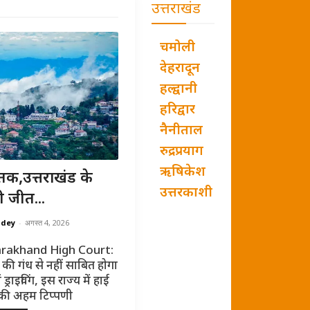
उत्तराखंड
चमोली
देहरादून
हल्द्वानी
हरिद्वार
नैनीताल
रुद्रप्रयाग
ऋषिकेश
तक,उत्तराखंड के
उत्तरकाशी
ी जीत...
ndey
-
अगस्त 4, 2026
rakhand High Court:
की गंध से नहीं साबित होगा
ं ड्राइविंग, इस राज्य में हाई
 की अहम टिप्पणी