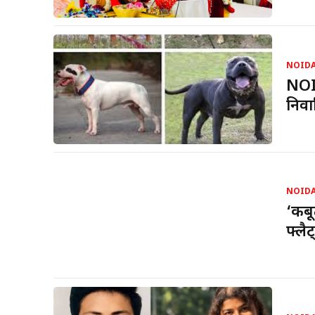
NOID
NOID
निवास
NOID
‘कबू
फ्लै