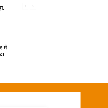
ा,
 में
दा