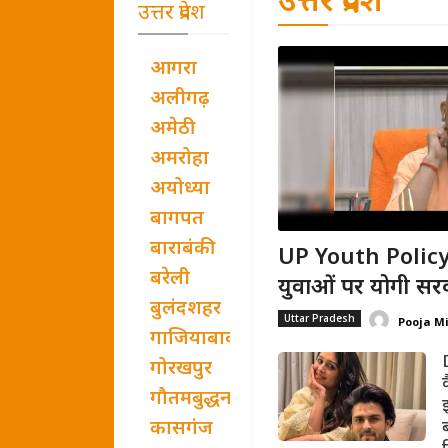
उत्तर प्रदेश
उत्तर प्रदेश
आगरा
अलीगढ़
अमेठी
अमरोहा
अयोध्या
बागपत
बाराबंकी
UP Youth Policy:
बरेली
युवाओं पर योगी सरक
बुलंदशहर
Uttar Pradesh
Pooja M
गाजियाबाद
गोरखपुर
गौतमबुद्धनगर
कासगंज
ब