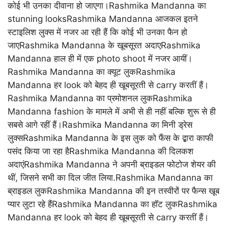
कोई भी उनका दीवाना हो जाएगा।Rashmika Mandanna का
stunning looksRashmika Mandanna आजकल इतने
स्‍टाइलिश लुक्‍स में नजर आ रही हैं कि कोई भी उनका फैन हो
जाएRashmika Mandanna के खूबसूरत अदाएRashmika
Mandanna हाल ही में एक photo shoot में नजर आयीं।
Rashmika Mandanna का क्यूट लुकRashmika
Mandanna हर look को बेहद ही खूबसूरती से carry करतीं हैं।
Rashmika Mandanna का प्रमोशनल लुकRashmika
Mandanna fashion के मामले में अभी से ही नहीं बल्कि शुरू से ही
सबसे आगे रहीं हैं।Rashmika Mandanna का मिनी ड्रेस
लुक्सRashmika Mandanna के इस लुक को फैंस के द्बारा काफी
पसंद किया जा रहा हैRashmika Mandanna की दिलकश
अदाएंRashmika Mandanna ने अपनी ब्राइडल फोटोज शेयर की
थीं, जिसने सभी का दिल जीत लिया.Rashmika Mandanna का
ब्राइडल लुकRashmika Mandanna की इन तस्वीरों पर फैन्स खूब
प्यार लुटा रहे हैंRashmika Mandanna का हॉट लुकRashmika
Mandanna हर look को बेहद ही खूबसूरती से carry करतीं हैं।