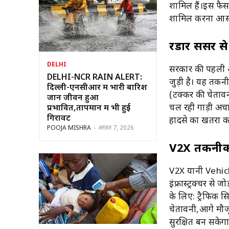
शामिल हैं।इस फैस
शामिल करना आसा
रडार सेंसर से 
DELHI
सरकार की पहली अध
DELHI-NCR RAIN ALERT:
जुड़ी है। यह तकन
दिल्ली-एनसीआर में भारी बारिश
(टक्कर की चेतावनी
जान जीवन हुआ
चल रही गाड़ी अचा
प्रभावित,तापमान में भी हुई
गिरावट
हादसे का खतरा 
POOJA MISHRA
-
अगस्त 7, 2026
V2X तकनीक 
V2X यानी Vehic
इंफ्रास्ट्रक्चर स
के लिए: ट्रैफिक स
चेतावनी,आगे मौजू
सुरक्षित बन सकेग