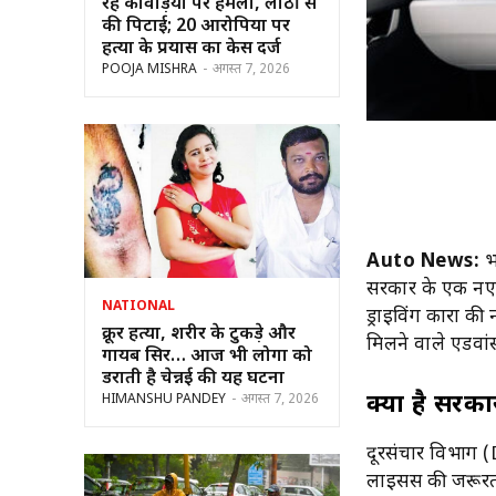
रहे कांवड़ियों पर हमला, लाठी से
की पिटाई; 20 आरोपियों पर
हत्या के प्रयास का केस दर्ज
POOJA MISHRA
-
अगस्त 7, 2026
Auto News:
भा
सरकार के एक नए फ
NATIONAL
ड्राइविंग कारों की
क्रूर हत्या, शरीर के टुकड़े और
मिलने वाले एडवां
गायब सिर… आज भी लोगों को
डराती है चेन्नई की यह घटना
क्या है सरक
HIMANSHU PANDEY
-
अगस्त 7, 2026
दूरसंचार विभाग (D
लाइसेंस की जरूरत