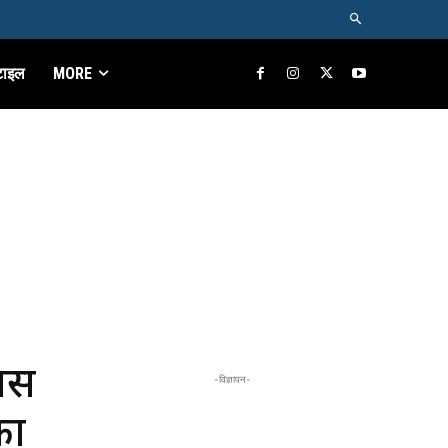
टाइल
MORE
पस
-विज्ञापन-
का