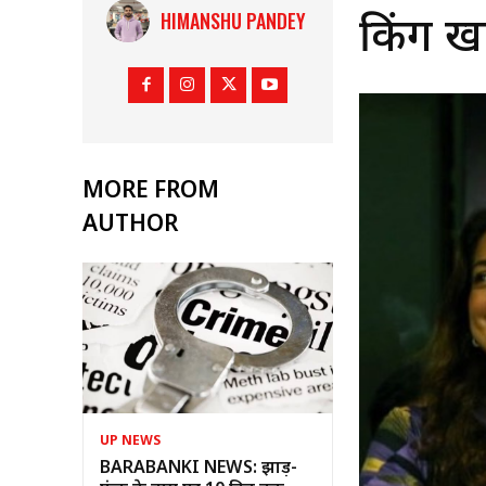
HIMANSHU PANDEY
किंग खान
MORE FROM
AUTHOR
UP NEWS
BARABANKI NEWS: झाड़-