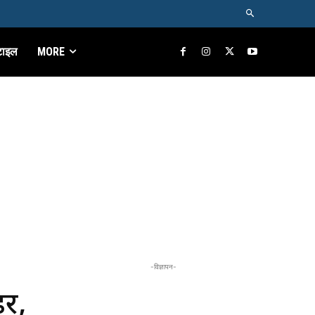
टाइल
MORE
-विज्ञापन-
डर,