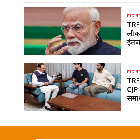
BIG N
TRE
लीक 
इंत
BIG N
TRE
CJP 
समा