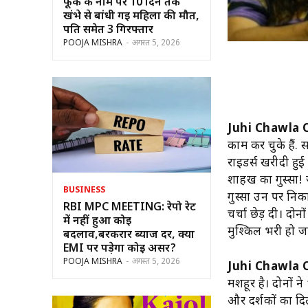
फूंक के नाम पर 10 दिन तक
खंभे से बांधी गई महिला की मौत,
पति समेत 3 गिरफ्तार
POOJA MISHRA
-
अगस्त 5, 2026
Juhi Chawla 
काम कर चुके हैं. 
राइडर्स खरीदी हुई
शाहरुख का गुस्सा
BUSINESS
गुस्सा उन पर निका
RBI MPC MEETING: रेपो रेट
चर्चा छेड़ दी। दोन
में नहीं हुआ कोई
मुश्किल भरी हो जा
बदलाव,बरकरार ब्याज दर, क्या
EMI पर पड़ेगा कोई असर?
POOJA MISHRA
-
अगस्त 5, 2026
Juhi Chawla 
मशहूर है। दोनों न
और दर्शकों का द