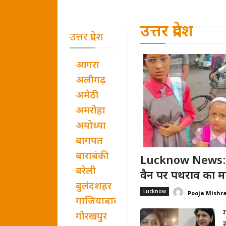
उत्तर प्रदेश
उत्तर प्रदेश
आगरा
अलीगढ़
अमेठी
अमरोहा
अयोध्या
बागपत
बाराबंकी
Lucknow News: ल
बरेली
वैन पर पथराव का मा
बुलंदशहर
Lucknow
Pooja Mishr
गाजियाबाद
गोरखपुर