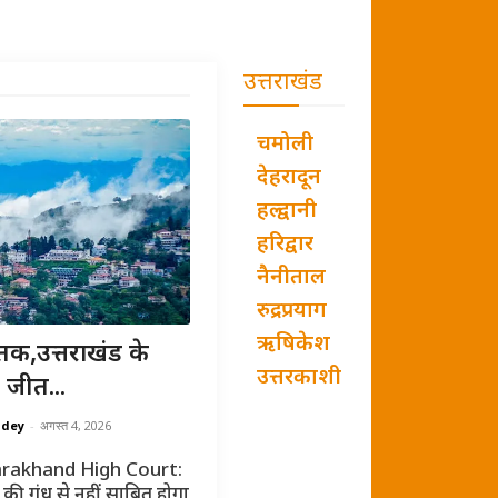
उत्तराखंड
चमोली
देहरादून
हल्द्वानी
हरिद्वार
नैनीताल
रुद्रप्रयाग
ऋषिकेश
तक,उत्तराखंड के
उत्तरकाशी
 जीत...
ndey
-
अगस्त 4, 2026
rakhand High Court:
की गंध से नहीं साबित होगा