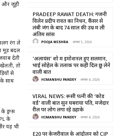
ख और जूही
PRADEEP RAWAT DEATH: गजनी
विलेन प्रदीप रावत का निधन, कैंसर से
लंबी जंग के बाद 74 साल की उम्र में ली
अंतिम सांस
अलग रंग ले
POOJA MISHRA
-
अगस्त 5, 2026
का मूड बदल
ए जवाब देती
‘अलायंस’ शो में इमोशनल हुए सलमान,
भाई सोहेल के तलाक पर कही दिल छू लेने
 खेलती, तो
वाली बात
ियों से
HIMANSHU PANDEY
-
अगस्त 4, 2026
 के साथ
VIRAL NEWS: रूसी पत्नी की ‘कोड
वर्ड’ वाली बात सुन घबराया पति, मजेदार
रील पर लोग लगा रहे ठहाके
े ड्रग्स
HIMANSHU PANDEY
-
अगस्त 4, 2026
PL के
ई और यह भी
E20 पर केजरीवाल के आंदोलन को CJP