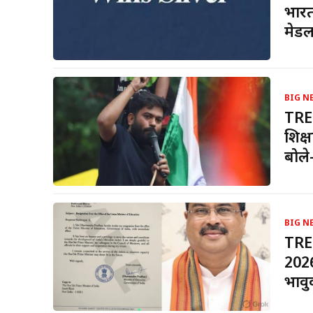
भारत
मेड
BIG N
TREN
शिक्
बोले
BIG N
TREN
2026
भावु