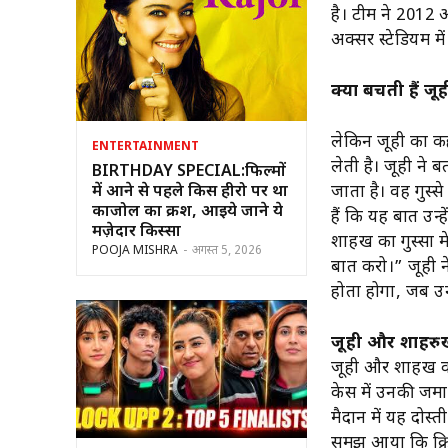
है। टीम ने 2012 
अक्सर स्टेडियम म
क्यों बचती हैं ज
लेकिन जूही का क
ENTERTAINMENT
लेती है। जूही ने
BIRTHDAY SPECIAL:फिल्मों
में आने से पहले किस हीरो पर था
जाता है। वह गुस्से
काजोल का क्रश, आइये जाने ये
हैं कि यह बात उन्
मज़ेदार किस्सा
शाहरुख का गुस्सा 
POOJA MISHRA
-
अगस्त 5, 2026
बात करो।” जूही न
होता होगा, जब उन
जूही और शाहरुख
जूही और शाहरुख का
केस में उनकी जमा
मैदान में यह दोस
समझ आया कि क्रि