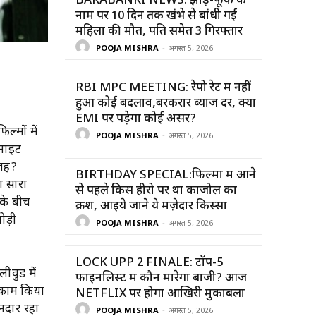
BARABANKI NEWS: झाड़-फूंक के
नाम पर 10 दिन तक खंभे से बांधी गई
महिला की मौत, पति समेत 3 गिरफ्तार
POOJA MISHRA
-
अगस्त 5, 2026
RBI MPC MEETING: रेपो रेट में नहीं
हुआ कोई बदलाव,बरकरार ब्याज दर, क्या
EMI पर पड़ेगा कोई असर?
्मों में
POOJA MISHRA
-
अगस्त 5, 2026
 नाइट
वजह?
BIRTHDAY SPECIAL:फिल्मों में आने
ा सारा
से पहले किस हीरो पर था काजोल का
 के बीच
क्रश, आइये जाने ये मज़ेदार किस्सा
ोड़ी
POOJA MISHRA
-
अगस्त 5, 2026
LOCK UPP 2 FINALE: टॉप-5
ीवुड में
फाइनलिस्ट में कौन मारेगा बाजी? आज
थ काम किया
NETFLIX पर होगा आखिरी मुकाबला
नदार रहा
POOJA MISHRA
-
अगस्त 5, 2026