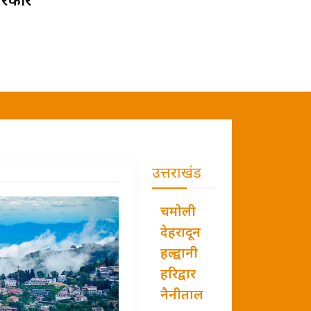
 सरकार
उत्तराखंड
चमोली
देहरादून
हल्द्वानी
हरिद्वार
नैनीताल