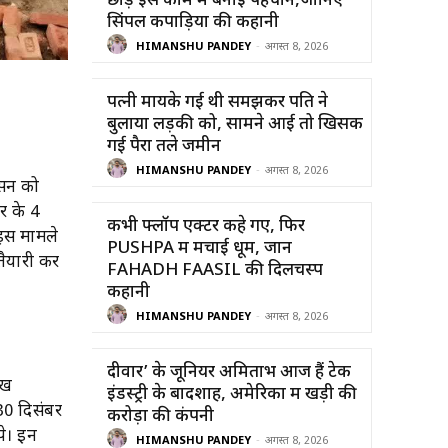
छोड़ इस काम में बनाई पहचान,जानिए
सिंपल कपाड़िया की कहानी
HIMANSHU PANDEY
-
अगस्त 8, 2026
पत्नी मायके गई थी समझकर पति ने
बुलाया लड़की को, सामने आई तो खिसक
गई पैरों तले जमीन
HIMANSHU PANDEY
-
अगस्त 8, 2026
ासन को
र के 4
कभी फ्लॉप एक्टर कहे गए, फिर
े इस मामले
PUSHPA में मचाई धूम, जानें
तैयारी कर
FAHADH FAASIL की दिलचस्प
कहानी
HIMANSHU PANDEY
-
अगस्त 8, 2026
दीवार’ के जूनियर अमिताभ आज हैं टेक
ुख
इंडस्ट्री के बादशाह, अमेरिका में खड़ी की
30 दिसंबर
करोड़ों की कंपनी
पे। इन
HIMANSHU PANDEY
-
अगस्त 8, 2026