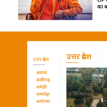
UP म
का ब
उत्तर प्रदेश
उत्तर प्रदेश
आगरा
अलीगढ़
अमेठी
अमरोहा
अयोध्या