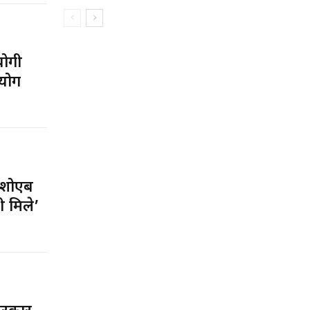
योगी
योग
 शोएब
ी मिले’