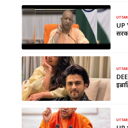
UTTAR
UP 
सरका
UTTAR
DEE
इब्र
UTTAR