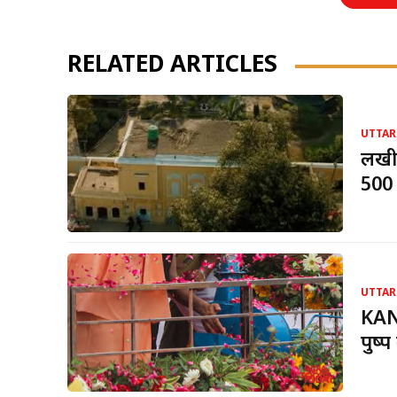
RELATED ARTICLES
UTTAR
लखीम
500 
UTTAR
KANW
पुष्