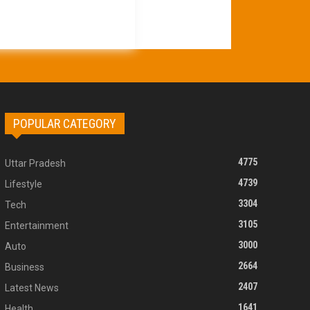
POPULAR CATEGORY
4775
Uttar Pradesh
4739
Lifestyle
3304
Tech
3105
Entertainment
3000
Auto
2664
Business
2407
Latest News
1641
Health