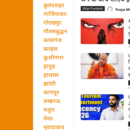
बुलंदशहर
Uttar Pradesh
Pooja M
गाजियाबाद
गोरखपुर
गौतमबुद्धनगर
कासगंज
अ
करहल
U
कुशीनगर
हापुड़
हाथरस
झांसी
अ
कानपुर
लखनऊ
मथुरा
मेरठ
मुरादाबाद
अ