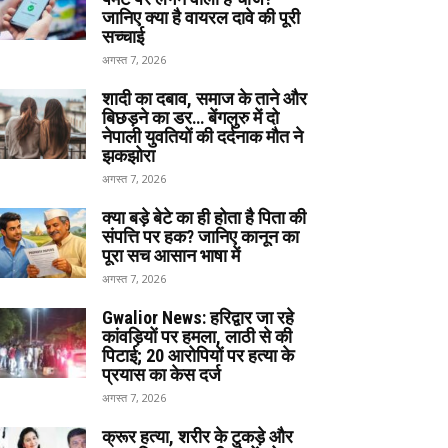
जानिए क्या है वायरल दावे की पूरी
सच्चाई
अगस्त 7, 2026
शादी का दबाव, समाज के ताने और
बिछड़ने का डर… बेंगलुरु में दो
नेपाली युवतियों की दर्दनाक मौत ने
झकझोरा
अगस्त 7, 2026
क्या बड़े बेटे का ही होता है पिता की
संपत्ति पर हक? जानिए कानून का
पूरा सच आसान भाषा में
अगस्त 7, 2026
Gwalior News: हरिद्वार जा रहे
कांवड़ियों पर हमला, लाठी से की
पिटाई; 20 आरोपियों पर हत्या के
प्रयास का केस दर्ज
अगस्त 7, 2026
क्रूर हत्या, शरीर के टुकड़े और