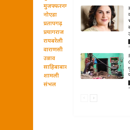
मुजफ्फरनगर
नोएडा
प्रतापगढ़
प्रयागराज
रायबरेली
अ
वाराणसी
उन्नाव
साहिबाबाद
शामली
संभल
अ