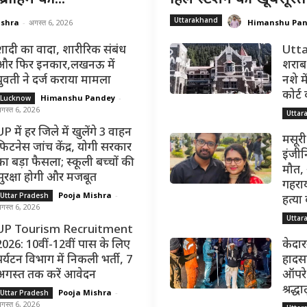
Uttarakhand
ishra
-
अगस्त 6, 2026
Himanshu Pa
शादी का वादा, शारीरिक संबंध
Utta
और फिर इनकार,लखनऊ में
शराब 
युवती ने दर्ज कराया मामला
नशे मे
कोर्ट
Himanshu Pandey
-
Lucknow
गस्त 6, 2026
Uttar
P में हर जिले में खुलेंगे 3 वाहन
मसूरी
फिटनेस जांच केंद्र, योगी सरकार
इंजीन
का बड़ा फैसला; स्कूली बच्चों की
मौत,
सुरक्षा होगी और मजबूत
गहराय
Pooja Mishra
-
Uttar Pradesh
हत्या
गस्त 6, 2026
Uttar
UP Tourism Recruitment
2026: 10वीं-12वीं पास के लिए
केदार
पर्यटन विभाग में निकली भर्ती, 7
हादसा
अगस्त तक करें आवेदन
ऑपरेश
श्रद्
Pooja Mishra
-
Uttar Pradesh
गस्त 6, 2026