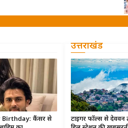
उत्तराखंड
irthday: कैंसर से
टाइगर फॉल्स से देववन 
राहिम का...
हिल स्टेशन की खूबसूरत