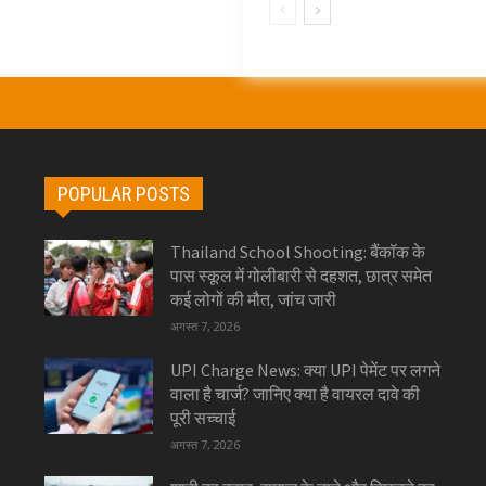
POPULAR POSTS
Thailand School Shooting: बैंकॉक के
पास स्कूल में गोलीबारी से दहशत, छात्र समेत
कई लोगों की मौत, जांच जारी
अगस्त 7, 2026
UPI Charge News: क्या UPI पेमेंट पर लगने
वाला है चार्ज? जानिए क्या है वायरल दावे की
पूरी सच्चाई
अगस्त 7, 2026