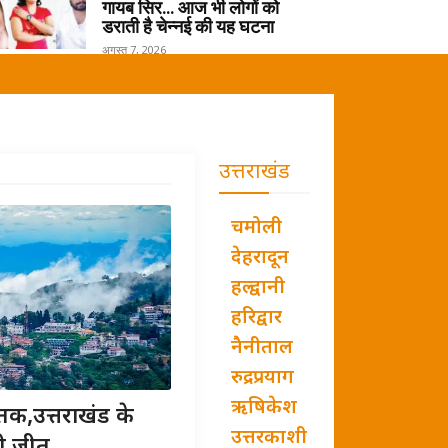
गायब सिर… आज भी लोगों को
डराती है चेन्नई की यह घटना
अगस्त 7, 2026
उत्तराखंड
चमोली
देहरादून
हल्द्वानी
हरिद्वार
नैनीताल
रुद्रप्रयाग
ऋषिकेश
तक,उत्तराखंड के
उत्तरकाशी
ी जीत...