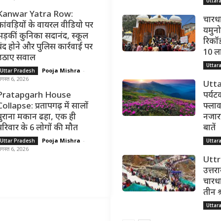
Uttar
Kanwar Yatra Row:
चारधा
कांवड़ियों के वायरल वीडियो पर
यमुनोत
भड़कीं कुनिका सदानंद, स्कूल
रिकॉर्
बंद होने और पुलिस कार्रवाई पर
10 ल
उठाए सवाल
Uttar
Pooja Mishra
-
Uttar Pradesh
गस्त 6, 2026
Utta
Pratapgarh House
पर्यट
Collapse: प्रतापगढ़ में सालों
फ्लाव
पुराना मकान ढहा, एक ही
नजारा,
परिवार के 6 लोगों की मौत
बातें
Pooja Mishra
-
Uttar Pradesh
Uttar
गस्त 6, 2026
Utt
उत्तर
चारधा
तीन श
Uttar