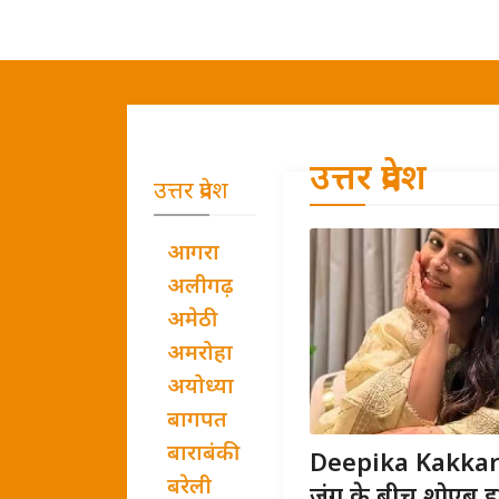
उत्तर प्रदेश
उत्तर प्रदेश
आगरा
अलीगढ़
अमेठी
अमरोहा
अयोध्या
बागपत
बाराबंकी
Deepika Kakkar B
बरेली
जंग के बीच शोएब इब्