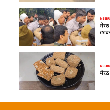
MEER
मेरठ
छावन
MEER
मेरठ