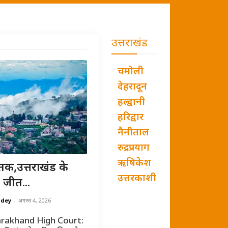
उत्तराखंड
चमोली
देहरादून
हल्द्वानी
हरिद्वार
नैनीताल
रुद्रप्रयाग
ऋषिकेश
तक,उत्तराखंड के
उत्तरकाशी
 जीत...
ndey
-
अगस्त 4, 2026
rakhand High Court: