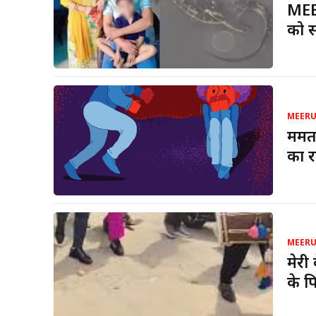
MEER
को स
MEER
ममता
का र
MEER
मेरी
के प