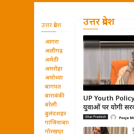
उत्तर प्रदेश
उत्तर प्रदेश
आगरा
अलीगढ़
अमेठी
अमरोहा
अयोध्या
बागपत
बाराबंकी
UP Youth Policy:
बरेली
युवाओं पर योगी सरक
बुलंदशहर
Uttar Pradesh
Pooja M
गाजियाबाद
गोरखपुर