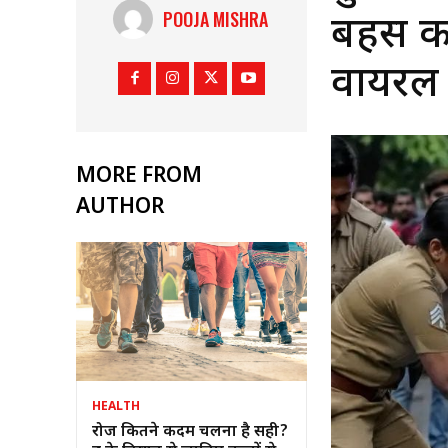
POOJA MISHRA
बहस का
वायरल
MORE FROM
AUTHOR
HEALTH
रोज कितने कदम चलना है सही?