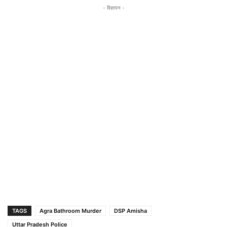
- विज्ञापन -
TAGS
Agra Bathroom Murder
DSP Amisha
Uttar Pradesh Police